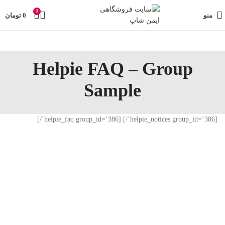
تمامی تخفیفات و قیمت های ایمن شاپ به روز می باشد وبا خیال
0
راحت خرید کنید در صورت مشکل حتما با پشتیبانی فروشگاه
منو
0
تومان
تماس بگیرید
Helpie FAQ – Group
Sample
[helpie_notices group_id=’386’/] [helpie_faq group_id=’386’/]