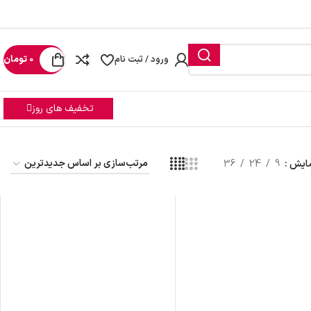
یرید
ورود / ثبت نام
0
تومان
تخفیف های روز
ایش
9
24
36