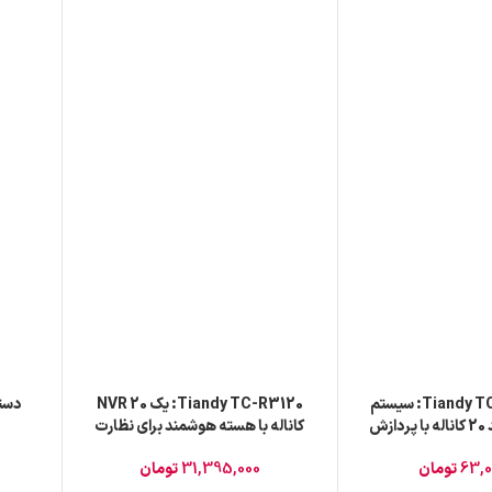
Tiandy TC-R3220NVR: سیستم
Tiandy TC-R3120: یک NVR 20
نظارتی هوشمند 20 کاناله با پردازش
کاناله با هسته هوشمند برای نظارت
به ای
مقیاس‌پذیر
63,0
تومان
31,395,000
تومان