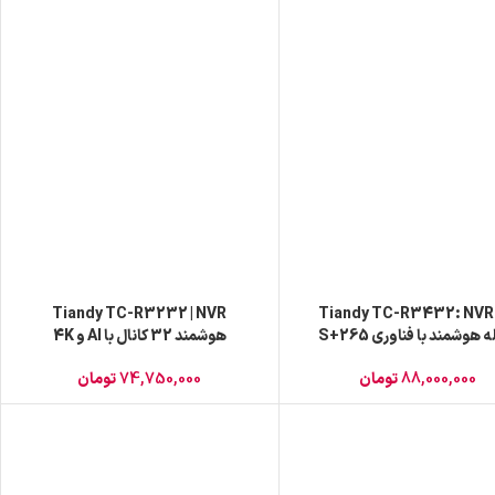
Tiandy TC-R3232 | NVR
Tiandy TC-R3432: NVR
ه هوشمند با فناوری S+265
هوشمند 32 کانال با AI و 4K
88,000,000
تومان
74,750,000
تومان