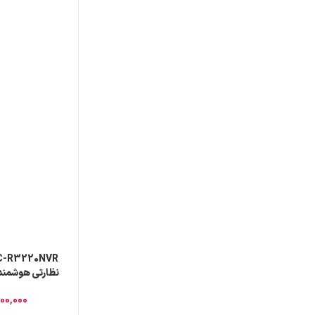
ل
00,000