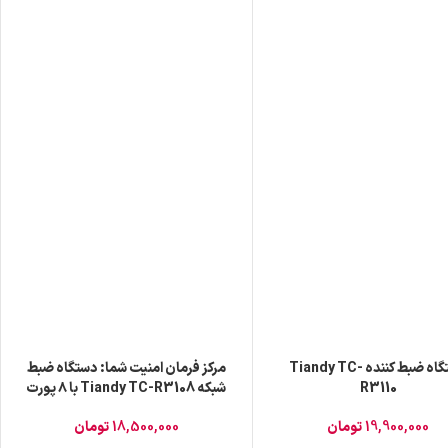
دستگاه ضبط کننده Tiandy TC-
مرکز فرمان امنیت شما: دستگاه ضبط
R3110
شبکه Tiandy TC-R3108 با ۸ پورت
PoE
19,900,000
تومان
18,500,000
تومان