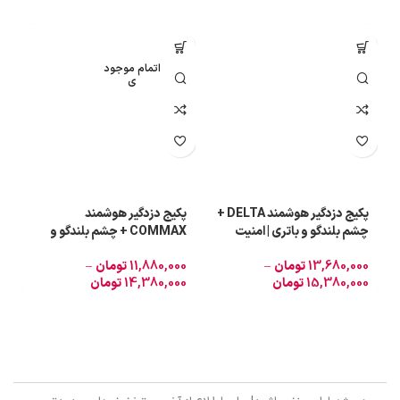
-23%
-17%
اتمام موجود
ی
پکیج دزدگیر هوشمند DELTA +
پکیج دزدگیر هوشمند
چشم بلندگو و باتری | امنیت
COMMAX + چشم بلندگو و
حتی در زمان قطعی برق
باتری | امنیت حتی در زمان
13,680,000
تومان
–
11,880,000
تومان
–
0
قطعی برق
و
15,380,000
تومان
14,380,000
تومان
0