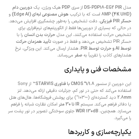
مدل
DS-PDP18-EG2 PIR
از سری
PDP
هیک ویژن، یک
دوربین دام
8MP (4K UHD)
است که با ترکیب
هوش مصنوعی لبه‌ای (Edge AI)
و
حسگر PIR فیزیکی
، دقت تشخیص را به‌طور چشمگیری افزایش می‌دهد.
در حالی که بسیاری از دوربین‌ها فقط از الگوریتم‌های نرم‌افزاری برای
تشخیص حرکت استفاده می‌کنند، این مدل
حرارت بدن انسان
را با
حسگر PIR تشخیص می‌دهد و فقط در صورت
تأیید همزمان حرکت
توسط AI و حرارت توسط PIR
، هشدار ارسال می‌کند. این ویژگی، نرخ
هشدارهای کاذب را تقریباً به
صفر
می‌رساند.
مشخصات فنی و پایداری
این دوربین از سنسور
1/1.8″ CMOS با فناوری STARVIS™
از Sony
استفاده می‌کند که حتی در نور کم، جزئیات دقیقی ارائه می‌دهد. لنز
2.8mm
دید گسترده‌ای (~103°) برای پوشش فروشگاه‌ها، هال‌های هتل
یا دفاتر فراهم می‌کند. سیستم
IR تا 30 متر
امکان نظارت شبانه را فراهم
می‌سازد. همچنین،
WDR 130dB
جلوی سوختگی تصویر در نور پشت سر
را می‌گیرد.
یکپارچه‌سازی و کاربردها