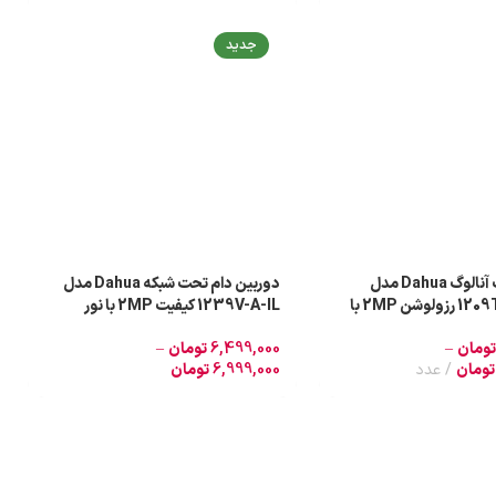
-18%
جدید
دوربین بولت آنالوگ Dahua مدل
دوربین دام تحت شبکه Dahua مدل
1209TLMP-LED رزولوشن 2MP با
1239V-A-IL کیفیت 2MP با نور
میکروفون داخلی
دوگانه هوشمند
تومان
–
6,499,000
تومان
–
تومان
عدد
6,999,000
تومان