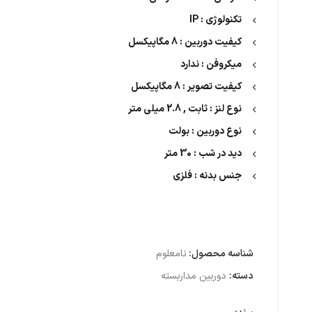
تکنولوژی : IP
کیفیت دوربین : 8 مگاپیکسل
میکروفن : ندارد
کیفیت تصویر : 8 مگاپیکسل
نوع لنز : ثابت , 2.8 میلی متر
نوع دوربین : بولت
دید در شب : 30 متر
جنس بدنه : فلزی
شناسه محصول:
نامعلوم
دسته:
دوربین مداربسته