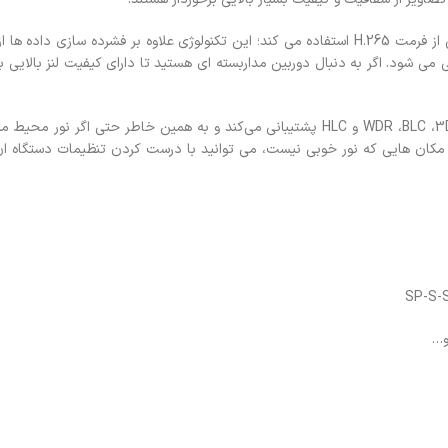
برای فشرده سازی اطلاعات و داده های ویدیویی از فرمت H.265 استفاده می کند؛ این تکنولوژی علاوه بر فشرده سازی 
شود. اگر به دنبال دوربین مداربسته ای هستید تا دارای کیفیت لنز بالایی ب
این دوربین علاوه بر قابلیت استارلایت بودن از فرمت هایی همچون، WDR ،BLC ،3DNR و HLC پشتیبانی می‌کند و به همین خاطر حتی 
 مکان هایی که نور خوبی نیست، می توانید با درست کردن تنظیمات دستگاه ان
و…