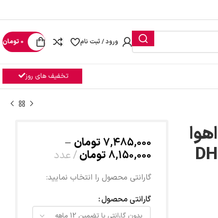
رید
ورود / ثبت نام
0
تومان
تخفیف های روز
هوا
7,485,000
تومان
–
D-
8,150,000
تومان
عدد
گارانتی محصول را انتخاب نمایید:
گارانتی محصول