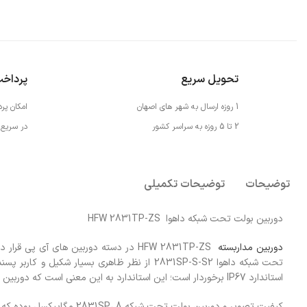
تحویل سریع
پرداخ
1 روزه ارسال به شهر های اصهان
امکان پر
2 تا 5 روزه به سراسر کشور
در سریع 
توضیحات
توضیحات تکمیلی
دوربین بولت تحت شبکه داهوا HFW 2831TP-ZS
دوربین مداربسته
HFW 2831TP-ZS در دسته دوربین های آی
تحت شبکه داهوا 2831SP-S-S2 ​​​​​​​از نظر ظاهری 
استاندارد IP67 برخوردار است؛ این استاندارد به این معنی است که دوربین مداربسته ضد آب بوده و دربرابر رطوبت، آب، هوای شرجی و گردوغبار مقاوم است.
کیفیت تصویر و دوربین بولت تحت شبکه 2831SP، 8 مگاپیکسل بوده که تصاویر از شفافیت و کیفیت بسیار بالایی برخوردار هستند.