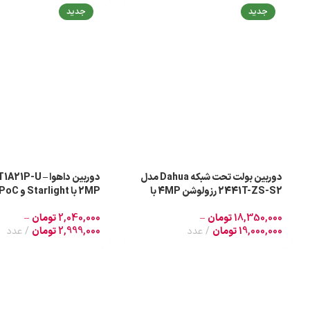
جدید
جدید
دوربین بولت تحت شبکه Dahua مدل
دوربین داهوا P-U
2441T-ZS-S2 رزولوشن 4MP با
Starlight و PoE و دید شب رنگی
رنگی در شب
18,350,000
تومان
–
2,040,000
تومان
–
19,000,000
تومان
عدد
2,999,000
تومان
عدد