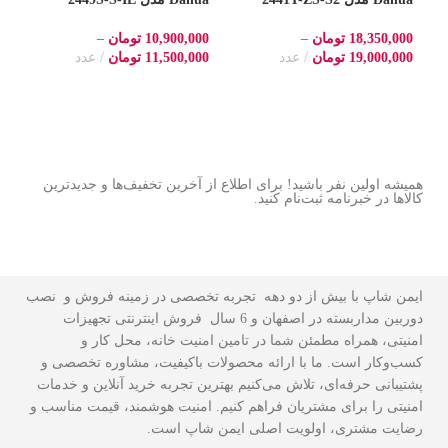
رزولوشن 4MP با Starlight و
کیفیت 4MP با تشخیص چهره
18,350,000
تومان
–
10,900,000
تومان
–
0
PoE و دید شب رنگی
و دید در شب رنگی
و E
19,000,000
تومان
عدد
11,500,000
تومان
عدد
0
همیشه اولین نفر باشید! برای اطلاع از آخرین تخفیف‌ها و جدیدترین
کالاها در خبرنامه ثبت‌نام کنید.
ایمن شاپ با بیش از دو دهه تجربه تخصصی در زمینه فروش و نصب
دوربین مداربسته در اصفهان و 6 سال فروش اینترنتی تجهیزات
امنیتی، همراه مطمئن شما در تامین امنیت خانه، محل کار و
کسب‌وکار است. ما با ارائه محصولات باکیفیت، مشاوره تخصصی و
پشتیبانی حرفه‌ای، تلاش می‌کنیم بهترین تجربه خرید آنلاین و خدمات
امنیتی را برای مشتریان فراهم کنیم. امنیت هوشمند، قیمت مناسب و
رضایت مشتری، اولویت اصلی ایمن شاپ است.