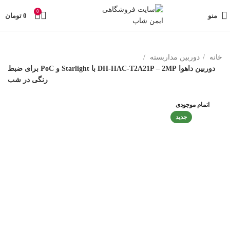
تمامی تخفیفات و قیمت های ایمن شاپ به روز می باشد وبا خیال
0
راحت خرید کنید در صورت مشکل حتما با پشتیبانی فروشگاه
منو
0
تومان
تماس بگیرید
خانه
دوربین مداربسته
دوربین داهوا DH-HAC-T2A21P – 2MP با Starlight و PoC برای ضبط
رنگی در شب
اتمام موجودی
جدید