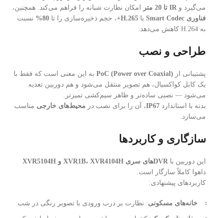
می‌گیرد و
IR تا 20 متر
امکان نظارت شبانه را فراهم می‌کند. همچنین،
فناوری Smart Codec
با
H.265+
، حجم ذخیره‌سازی را تا
80%
نسبت
به H.264 کاهش می‌دهد.
طراحی و نصب
پشتیبانی از
PoC (Power over Coaxial)
به این معنی است که فقط با
یک کابل کواکسیال، هم تصویر منتقل می‌شود و هم دوربین تغذیه
می‌شود — نصبی ساده‌تر و ظاهر سیم‌کشی تمیزتر.
بدنه با استاندارد
IP67
، آن را برای نصب در
محیط‌های خارجی
مناسب
می‌سازد.
سازگاری و کاربردها
این دوربین با
DVRهای سری XVR1B، XVR4104H و XVR5104H
داهوا کاملاً سازگار است.
کاربردهای پیشنهادی:
خانه‌های مسکونی
: نظارت بر درب ورودی با تصویر رنگی در شب