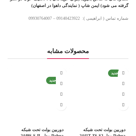
گرفته می شود) ایمن شاپ ( نمایندگی داهوا در اصفهان)
شماره تماس ( ابراهیمی ): 09140423922 – 09930764007
محصولات مشابه
جدید
-7%
جدید
دوربین بولت تحت شبکه
دوربین بولت تحت شبکه
د
Dahua مدل 2441T-ZS-S2
Dahua مدل 2449S-S-IL