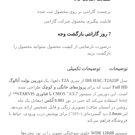
برچست گارانتی بر روی محصول ثبت شده
قابلیت پیگیری محصول شرکت گارانتی
7 روز گارانتی بازگشت وجه
درصورت نارضایتی از کیفیت محصول میتوانید محصول را
بازگشت بزنید
توضیحات
توضیحات تکمیلی
مدل
DH-HAC-T2A21P
از سری
T2A
داهوا، یک
دوربین بولت آنالوگ
Full HD
است که برای
پروژه‌های خانگی و کوچک
طراحی شده
است. این دوربین از سنسور
1/2.7″ CMOS با فناوری STARVIS™
از
Sony استفاده می‌کند که حتی در نور
0.001 لُکس
(معادل یک ماه
روشن در آسمان صاف) تصویری رنگی و قابل تشخیص ارائه می‌دهد.
لنز
2.8mm
دید گسترده‌ای (~103°) برای پوشش درب ورودی، حیاط یا
فروشگاه فراهم می‌کند.
سیستم
WDR 120dB
جلوی سوختگی تصویر را در نور پنجره‌ها