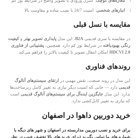
مغازه‌های کوچک
: کنترل ورودی با تصویر واضح در شرایط نور کم
انبارهای شخصی
: امنیت 24/7 با نصب ساده و مقاومت بالا
مقایسه با نسل قبلی
در مقایسه با سری قدیمی
B2A
، این مدل
پایداری تصویر بهتر
و
کیفیت
رنگی بهبودیافته
در شرایط نور کم دارد. همچنین،
پشتیبانی از فناوری
HDCVI 2.0
امکان انتقال تصویر با کیفیت بالاتر را فراهم می‌کند.
روندهای فناوری
این مدل در روند صنعت، نقش مهمی در
ارتقای سیستم‌های آنالوگ
قدیمی
دارد — جایی که امنیت دیگر نیازی به تغییر کامل زیرساخت‌ها
ندارد. این مدل
جایگزین ایده‌آل برای سیستم‌های آنالوگ قدیمی
است
که نیازی به تغییر کابل‌کشی ندارد.
خرید دوربین داهوا در اصفهان
برای خرید و نصب دوربین مداربسته در اصفهان و شهر های دیگه با
شماره های ما تماس بگیرید (برای خرید های بالا تخفیف خوب در نظر