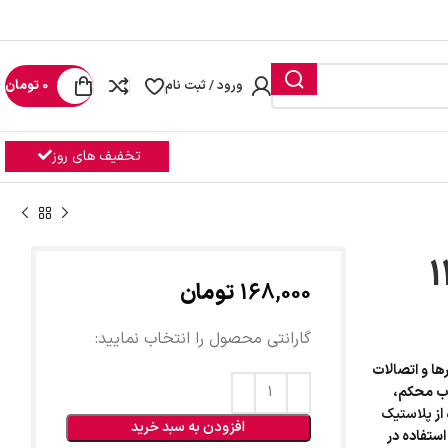
رید
ورود / ثبت نام
0
تومان
تخفیف های روز
لایی ۱۴ × ۱۴
168,000
تومان
گارانتی محصول را انتخاب نمایید:
رها و اتصالات
ب محکم،
از
پلاستیک
افزودن به سبد خرید
ستفاده در