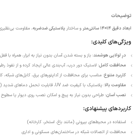
توضیحات
ابعاد دقیق ۱۴×۱۴ سانتی‌متر
و ساختار
پلاستیکی ضدضربه
، مقاومت بی‌نظیری 
ویژگی‌های کلیدی:
درِ لولایی هوشمند
: باز و بسته شدن آسان بدون نیاز به ابزار، همراه با 
محافظت کامل
: لاستیک دور درب، آب‌بندی عالی ایجاد کرده و از نفوذ رط
کاربرد متنوع
: مناسب برای محافظت از آداپتورهای برق، کابل‌های شبکه، ک
مقاومت بالا
: پلاستیک با کیفیت ضد UV، قابلیت تحمل دماهای شدید (-۳۰ تا +۸۰ درجه سانتی‌گراد) و ضد پوسیدگی را دارد.
نصب آسان
: طراحی بدون نیاز به پیچ و امکان نصب روی دیوار یا سطوح م
کاربردهای پیشنهادی:
استفاده در محیط‌های بیرونی (مانند باغ، استخر، کارخانه)
محافظت از اتصالات شبکه در ساختمان‌های مسکونی و اداری