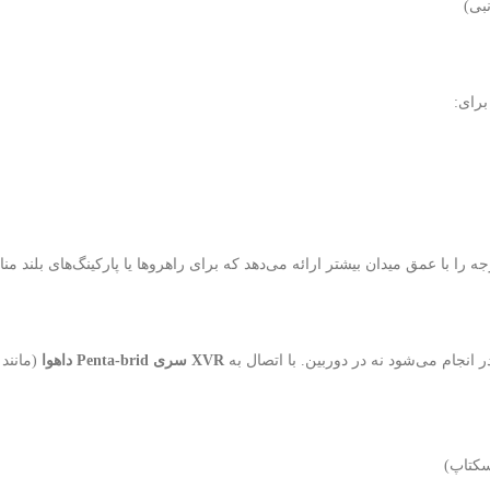
بی)
برای:
XVR سری Penta-brid داهوا
(مانند
کتاپ)