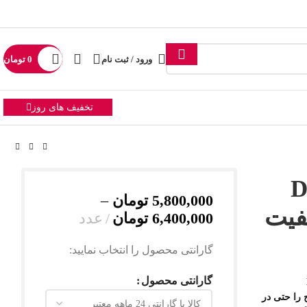
یرید
ورود / ثبت نام
0
تومان
تخفیف های روز
Dahua
5,800,000
تومان
–
1509TLM کیفیت
6,400,000
تومان
عدد
گارانتی محصول را انتخاب نمایید:
گارانتی محصول
را حتی در