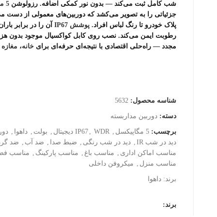
شب کامل ثبت می‌کند — بدون نور کمکی اضافه. رزولوشن
5 مگاپیکسل
جزئیاتی را به تصویر می‌کشد که دوربین‌های معمولی از دست می‌
پلاک خودرو تا رنگ لباس افراد.
پوشش
IP67
آن را در برابر باران
رطوبت ایمن می‌کند. نصب روی کابل کواکسیال موجود بدون هزی
مجدد — راه‌حلی اقتصادی با نتیجه‌ای حرفه‌ای برای
خانه
،
مغازه
ی
شناسه محصول:
5632
دسته:
دوربین مداربسته
برچسب:
5 مگاپیکسل
,
WDR دیجیتال
,
IP67
,
بولت
,
داهوا
,
دور
دید در شب IR
,
دید در شب رنگی
,
ضبط صدا
,
ضد آب
,
ضد گرد 
مناسب اماکن اداری
,
مناسب باغ
,
مناسب پارکینگ
,
مناسب فضا
مناسب منزل
,
میکروفن داخلی
برند:
داهوا
برند: