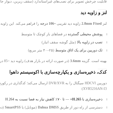
قابلیت چرخش تصویر برای نصب‌های غیراستاندارد (سقف زیرین، دیوار جان
لنز و زاویه دید
لنز
2.8mm Fixed
زاویه دید تقریبی
~106 درجه
را فراهم می‌کند. این زاویه 
پوشش محیطی گسترده
در فضاهای باز کوچک تا متوسط
نصب در زاویه بالا
(مثل گوشه سقف انبار)
تک دوربین برای یک اتاق متوسط
(۲۵–۴۰ متر مربع)
بهینه است. گزینه
3.6mm
(در صورت ارائه در بازار هدف) زاویه دید ~85 درجه را با عمق میدان بیشتر ارائه می‌دهد که برای راهروها یا پارکینگ‌های بلند مناسب‌تر است.
کدک، ذخیره‌سازی و یکپارچه‌سازی با اکوسیستم داهوا
دوربین HDCVI سیگنال را به DVR/XVR ارسال می‌کند؛ کدگذاری در رکوردر انجام می‌شود نه در دوربین. با اتصال به
XVR5216AN-I3):
ذخیره‌سازی با
H.265+
— تا ۷۰٪ کاهش نیاز به فضا نسبت به H.264
دسترسی از راه دور از طریق
Dahua DMSS
(موبایل) یا
SmartPSS
(دس