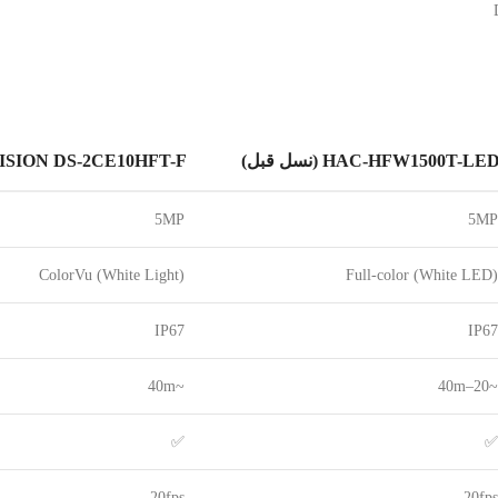
HAC-HFW1500T-LE (نسل قبل)
ISION DS-2CE10HFT-F
5MP
5MP
ColorVu (White Light)
Full-color (White LED)
IP67
IP67
~40m
~20–40m
✅
✅
20fps
20fps