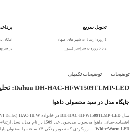
تحویل سریع
پرداخ
1 روزه ارسال به شهر های اصهان
امکان پر
2 تا 5 روزه به سراسر کشور
در سریع
توضیحات
توضیحات تکمیلی
Dahua DH-HAC-HFW1509TLMP-LED: تحلیل فنی جامع
جایگاه مدل در سبد محصولی داهوا
مدل
DH-HAC-HFW1509TLMP-LED
در خانواده
HAC-HFW
(HDCVI Bullet، فرم‌فاکتور بولت توکار شبکه آنالوگ HD) جای دارد و پرچم‌دار
اقتصادی-میانی داهوا محسوب می‌شود. عدد
1509
در نام مدل، نسل ارتقاءی
White/Warm LED
— رویکردی که تصویر رنگی ۲۴ ساعته را به‌عنوان پارادایم اصلی تعریف می‌کند نه حالت استثنایی.