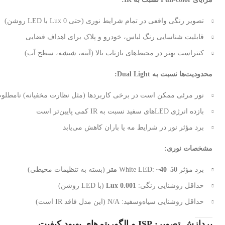
تصویر رنگی واقعی در تمام شرایط نوری (حتی 0 Lux با LED روشن)
قابلیت شناسایی رنگ لباس، خودرو و پلاک برای اهداف قضایی
کنتراست بهتر در محیط‌های بازتاب بالا (آینه، شیشه، سطح آب)
محدودیت‌ها نسبت به Dual Light:
نور مرئی ممکن است در برخی کاربردها (مثل نظارت مخفیانه) نامطلو
بازده انرژی LEDهای سفید نسبت به IR کمی پایین‌تر است
برد مؤثر نور در شرایط مه یا باران کاهش می‌یابد
مشخصات نوری:
برد مؤثر White LED:
~40–50 متر
(بسته به تنظیمات محیطی)
حداقل روشنایی رنگی:
0.001 Lux
(با LED روشن)
حداقل روشنایی سیاه‌وسفید: N/A (این مدل فاقد IR است)
پردازش تصویر: ISP و الگوریتم‌های بهبود کیفیت