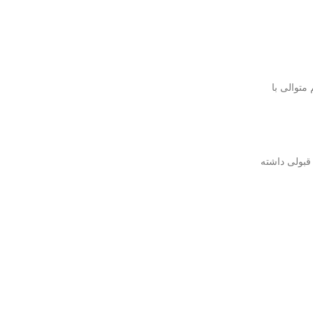
ین‌های ساده هستند. DWDR با پردازش دو فریم متوالی با
اریک نیز عملکرد قابل قبولی داشته