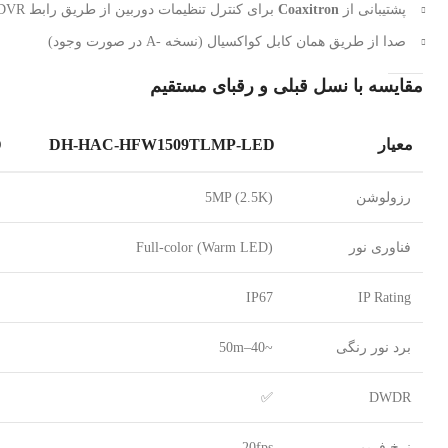
پشتیبانی از
Coaxitron
برای کنترل تنظیمات دوربین از طریق رابط DVR
صدا از طریق همان کابل کواکسیال (نسخه -A در صورت وجود)
مقایسه با نسل قبلی و رقبای مستقیم
معیار
DH-HAC-HFW1509TLMP-LED
D
رزولوشن
5MP (2.5K)
فناوری نور
Full-color (Warm LED)
IP67
IP Rating
برد نور رنگی
~40–50m
✅
DWDR
نرخ فریم
20fps