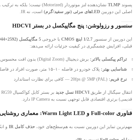
پسوند
TLMP
نشان‌دهنده لنز موتوردار (Motorized) نیست؛ بلکه به ترکیب ویژگی‌های مکانیکی خاص این SKU اشاره دارد. پسوند
اصلی این دوربین
LEDهای مرئی (نور سفید/گرم)
است، نه IR.
سنسور و رزولوشن: پنج مگاپیکسل در بستر HDCVI
این دوربین از سنسور
1/2.7 اینچ CMOS
با خروجی
5 مگاپیکسل (2592×1944)
قبلی، افزایش چشمگیری در کیفیت جزئیات ارائه می‌دهد:
تراکم پیکسلی بالاتر:
برش دیجیتال (Digital Zoom) بدون افت محسوس کیفیت تا ۲×
شناسایی بهتر:
پلاک خودرو در فاصله ۱۰–۱۵ متر، صورت افراد در فاصله ۸–۱۰ متر
نرخ فریم:
20fps @ 5MP (PAL) — کافی برای نظارت استاندارد
انتقال سیگنال از طریق
HDCVI نسل جدید
بر بستر کابل کواکسیال RG59 تا
قدیمی) برتری اقتصادی قابل توجهی نسبت به IP Camera دارد.
فناوری Full-color و Warm Light LED: معماری روشنایی
مهم‌ترین تمایز این دوربین نسبت به هم‌سطح‌های خود،
حذف کامل IR
و اتک
مزایای Full-color نسبت به IR: