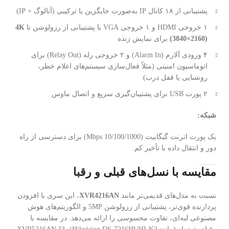
پشتیبانی از ۱۸ کانال IP به‌صورت جایگزین یا ترکیبی (آنالوگ + IP)
۱ خروجی HDMI و ۱ خروجی VGA با پشتیبانی از رزولوشن تا
4K
(3840×2160)
برای نمایش زنده
۴ ورودی آلارم (Alarm In) و ۲ خروجی رله (Relay Out) برای
اتوماسیون امنیتی (مثلاً فعال‌سازی سیستم‌های اعلام خطر،
روشنایی یا قفل درب)
۲ پورت USB برای پشتیبان‌گیری سریع و اتصال ماوس
شبکه:
یک پورت اترنت گیگابیت (10/100/1000 Mbps) برای دسترسی از راه
دور و انتقال داده با تأخیر کم.
مقایسه با نسل‌های قبلی و رقبا
نسبت به مدل‌های قدیمی‌تر مانند
XVR4216AN
، این سری با افزودن
پردازنده قوی‌تر، پشتیبانی از رزولوشن 5MP و الگوریتم‌های هوش
مصنوعی لبه‌ای، تفاوت محسوسی را ارائه می‌دهد. در مقایسه با