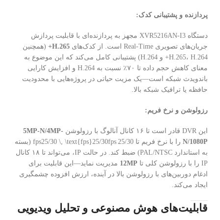
پردازنده و پشتیبانی کدک:
دستگاه XVR5216AN-I3 مجهز به پردازنده‌ای با قابلیت پردازش
جریان‌های تصویری Real-Time است. از کدک‌های
H.265+
(همچنین
H.265، H.264+ و H.264) پشتیبانی کامل می‌کند که این موضوع به
معنای کاهش حجم داده تا ۷۰٪ نسبت به H.264 و افزایش کارایی
باندویدث شبکه است—یک مزیت حیاتی در پروژه‌هایی با محدودیت
حافظه یا ترافیک شبکه بالا.
رزولوشن و نرخ فریم:
این DVR قادر است تا ۱۶ کانال آنالوگ با رزولوشن
5MP-N/4MP-
N/1080P
را با نرخ فریم تا
25/30 fps25/30 \, \text{fps}
fps
25/30
(بسته
به استاندارد PAL/NTSC) ضبط کند. در حالت IP، می‌تواند تا ۱۸ کانال
IP را با رزولوشن کلی تا
12MP
مدیریت نماید—این قابلیت برای
ادغام دوربین‌های با رزولوشن بالا در آینده، ارزش افزوده چشمگیری
ایجاد می‌کند.
قابلیت‌های هوش مصنوعی و تحلیل ویدیویی