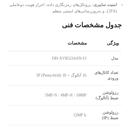
امنیت سایبری:
پروتکل‌های رمزنگاری داده، احراز هویت دوعاملی
(2FA)، و به‌روزرسانی‌های امنیتی منظم
جدول مشخصات فنی
ویژگی
مشخصات
مدل
DH-XVR5216AN-I3
تعداد کانال‌های
16 آنالوگ + 18 IP (Penta-brid)
ورودی
رزولوشن
5MP-N / 4MP-N / 1080P
ضبط (آنالوگ)
رزولوشن
تا 12MP
ضبط (IP)