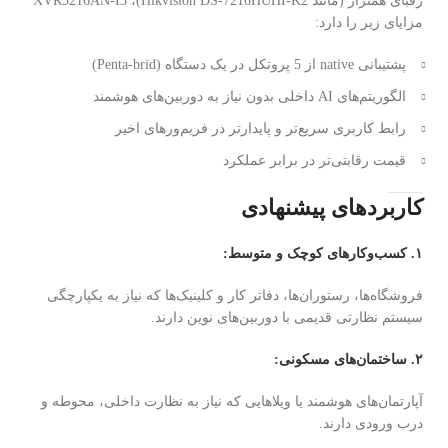
رقبای همتراز (مانند Hikvision DS-7216HUHI-K2)، XVR5216AN-I3
مزایای زیر را دارد:
پشتیبانی native از 5 پروتکل در یک دستگاه (Penta-brid)
الگوریتم‌های AI داخلی بدون نیاز به دوربین‌های هوشمند
رابط کاربری سریع‌تر و پایدارتر در فریم‌ور‌های اخیر
قیمت رقابتی‌تر در برابر عملکرد
کاربردهای پیشنهادی
۱. کسب‌وکارهای کوچک و متوسط:
فروشگاه‌ها، رستوران‌ها، دفاتر کار و کلینیک‌ها که نیاز به یکپارچگی
سیستم نظارتی قدیمی با دوربین‌های نوین دارند.
۲. ساختمان‌های مسکونی:
آپارتمان‌های هوشمند یا ویلاهایی که نیاز به نظارت داخلی، محوطه و
درب ورودی دارند.