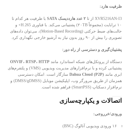
ظرفیت هارد:
XVR5216AN-I3 از تا
۲ عدد هارددیسک SATA
با ظرفیت هر کدام تا
۱۰ ترابایت (مجموعاً ۲۰TB) پشتیبانی می‌کند. با فناوری H.265+ و
حالت‌های ضبط حرکتی (Motion-Based Recording)، می‌توان داده‌های
تصویری را بیش از ۹۰ روز بدون نیاز به آرشیو خارجی نگهداری کرد.
پشتیبان‌گیری و دسترسی از راه دور:
دستگاه از پروتکل‌های شبکه استاندارد مانند
ONVIF، RTSP، HTTP
پشتیبانی کرده و با نرم‌افزارهای مدیریت ویدیویی (VMS) و پلتفرم‌های
ابری مانند
Dahua Cloud (P2P)
سازگار است. امکان دسترسی
همزمان از طریق مرورگر وب، اپلیکیشن موبایل (DMSS/gDMSS) و
نرم‌افزار دسکتاپ (SmartPSS) فراهم شده است.
اتصالات و یکپارچه‌سازی
ورودی/خرروجی:
۱۶ ورودی ویدیویی آنالوگ (BNC)