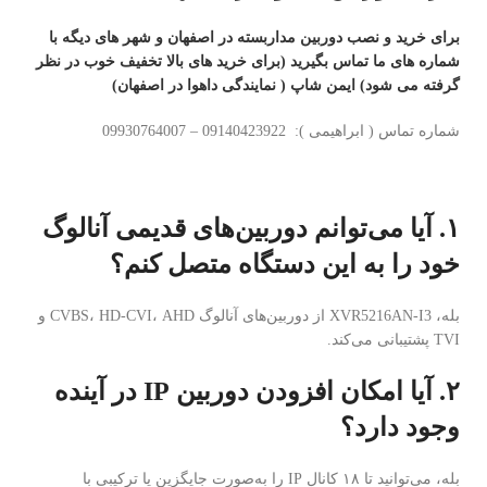
برای خرید و نصب دوربین مداربسته در اصفهان و شهر های دیگه با
شماره های ما تماس بگیرید (برای خرید های بالا تخفیف خوب در نظر
گرفته می شود) ایمن شاپ ( نمایندگی داهوا در اصفهان)
شماره تماس ( ابراهیمی ): 09140423922 – 09930764007
۱. آیا می‌توانم دوربین‌های قدیمی آنالوگ
خود را به این دستگاه متصل کنم؟
بله، XVR5216AN-I3 از دوربین‌های آنالوگ CVBS، HD-CVI، AHD و
TVI پشتیبانی می‌کند.
۲. آیا امکان افزودن دوربین IP در آینده
وجود دارد؟
بله، می‌توانید تا ۱۸ کانال IP را به‌صورت جایگزین یا ترکیبی با