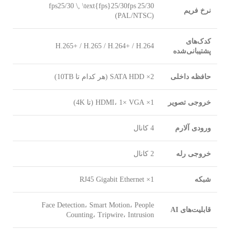
25/30
fps
25/30 fps25/30 \, \text{fps}
نرخ فریم
(PAL/NTSC)
کدک‌های
H.265+ / H.265 / H.264+ / H.264
پشتیبانی‌شده
حافظه داخلی
2× SATA HDD (هر کدام تا 10TB)
خروجی تصویر
1× HDMI، 1× VGA (تا 4K)
ورودی آلارم
4 کانال
خروجی رله
2 کانال
شبکه
1× RJ45 Gigabit Ethernet
Face Detection، Smart Motion، People
قابلیت‌های AI
Counting، Tripwire، Intrusion