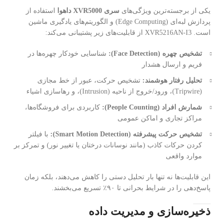
یکی از برجسته‌ترین ویژگی‌های
سری XVR5000 داهوا
استفاده از
پردازش لبه‌ای (Edge Computing) و الگوریتم‌های یادگیری ماشین
است. XVR5216AN-I3 از قابلیت‌های زیر پشتیبانی می‌کند:
تشخیص چهره (Face Detection):
شناسایی خودکار چهره‌ها در
فریم و ارسال هشدار
تحلیل رفتار هوشمند:
تشخیص حرکت، عبور از خط مجازی
(Tripwire)، ورود/خروج از ناحیه (Intrusion)، و رهاسازی اشیاء
شمارش افراد (People Counting):
کاربردی برای فروشگاه‌ها،
مراکز تجاری و اماکن عمومی
تشخیص حرکت پیشرفته (Smart Motion Detection):
با فیلتر
کردن حرکات کاذب (مانند نوسانات درختان یا تغییر نور) و تمرکز بر
موارد واقعی
این قابلیت‌ها نه تنها بار تحلیل دستی را کاهش می‌دهند، بلکه زمان
پاسخ‌دهی را در شرایط بحرانی تا ۹۰٪ تسریع می‌بخشند.
ذخیره‌سازی و مدیریت داده