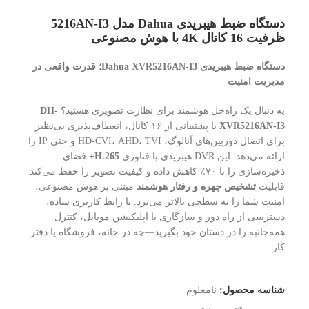
دستگاه ضبط هیبریدی Dahua مدل 5216AN-I3
ظرفیت 16 کانال 4K با هوش مصنوعی
دستگاه ضبط هیبریدی Dahua XVR5216AN-I3؛ قدرت واقعی در
مدیریت امنیت
به دنبال یک راه‌حل هوشمند برای نظارت تصویری هستید؟
DH-
XVR5216AN-I3
با پشتیبانی از ۱۶ کانال، انعطاف‌پذیری بی‌نظیر
برای اتصال دوربین‌های آنالوگ، HD-CVI، AHD، TVI و حتی IP را
ارائه می‌دهد. این DVR هیبریدی با فناوری
H.265+
فضای
ذخیره‌سازی را تا ۷۰٪ کاهش داده و کیفیت تصویر را حفظ می‌کند.
قابلیت
تشخیص چهره و رفتار هوشمند
مبتنی بر هوش مصنوعی،
امنیت شما را به سطحی بالاتر می‌برد. با رابط کاربری ساده،
دسترسی از راه دور و سازگاری با اپلیکیشن موبایل، کنترل
همه‌جانبه را در دستان خود بگیرید—چه در خانه، فروشگاه یا دفتر
کار.
شناسه محصول:
نامعلوم