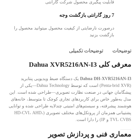
قابلیت پیگیری محصول شرکت گارانتی
7 روز گارانتی بازگشت وجه
درصورت نارضایتی از کیفیت محصول میتوانید محصول را
بازگشت بزنید
توضیحات
توضیحات تکمیلی
معرفی کلی Dahua XVR5216AN-I3
Dahua DH-XVR5216AN-I3
یک دستگاه ضبط ویدیویی پنتابرید
(Penta-brid XVR) است که توسط Dahua Technology—یکی از
پیشگامان جهانی در صنعت نظارت تصویری—طراحی شده است. این
مدل به‌طور خاص برای کاربردهای تجاری کوچک تا متوسط، خانه‌های
هوشمند پیشرفته، و سیستم‌های امنیتی چندلایه طراحی شده و توانایی
پشتیبانی همزمان از پروتکل‌های مختلف تصویری (HD-CVI، AHD،
TVI، CVBS و IP) را دارا است.
معماری فنی و پردازش تصویر