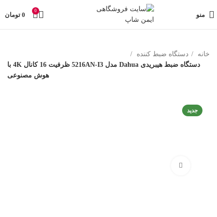
تمامی تخفیفات و قیمت های ایمن شاپ به روز می باشد وبا خیال
0
راحت خرید کنید در صورت مشکل حتما با پشتیبانی فروشگاه
منو
0
تومان
تماس بگیرید
خانه
دستگاه ضبط کننده
دستگاه ضبط هیبریدی Dahua مدل 5216AN-I3 ظرفیت 16 کانال 4K با
هوش مصنوعی
-3%
جدید
بزرگنمایی تصویر