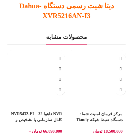
دیتا شیت رسمی دستگاه Dahua-
XVR5216AN-I3
محصولات مشابه
-4%
د
مرکز فرمان امنیت شما:
NVR داهوا NVR5432-EI – 32
دستگاه ضبط شبکه Tiandy
کانال سازمانی با تشخیص و
0
|
TC-R3108 با ۸ پورت PoE
تطبیق چهره
0
پ
18,500,000
تومان
66,890,000
تومان
–