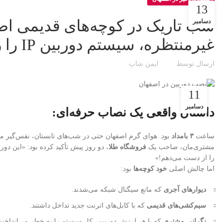
13
شب تاریک در کوچه‌های قدیمی اص
دسامبر
غیرمنتظره، سیستم دوربین IP را زنده نگه داشت؟
ارسال توسط
ایمن شاپ
11
دسامبر
داستان واقعی یک نصاب حرفه‌ای:
ساعت
۳ بامداد
بود. هوای گرم اصفهان حتی در شب‌های تابستان، نفس‌گیر می
مشتری‌مان، صاحب یک
فروشگاه طلا
، دو روز پیش تأکید کرده بود:
«این دورب
را از دست می‌دهم!»
اما چالش اصلی
خود کوچه‌ها
بود:
دیوارهای آجری
که مانع سیگنال شبکه می‌شدند.
سیم‌کشی‌های قدیمی
که با کابل‌های اترنت جدید تداخل داشتند.
نگرانی مشتری
که با هر لرزش دوربین، کل سیستم را به خطر می‌انداخ