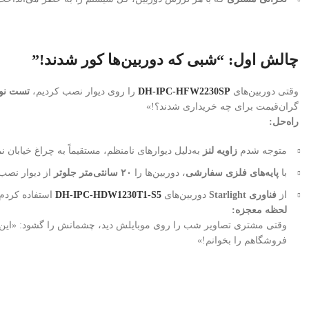
چالش اول: “شبی که دوربین‌ها کور شدند!”
وقتی دوربین‌های
DH-IPC-HFW2230SP
را روی دیوار نصب کردیم،
تست نو
گران‌قیمت برای چه خریداری شدند؟!»
راه‌حل:
متوجه شدم
زاویه لنز
به‌دلیل دیوارهای نامنظم، مستقیماً به چراغ خیابان ن
با
پایه‌های فلزی سفارشی
، دوربین‌ها را
۲۰ سانتی‌متر جلوتر
از دیوار نصب
از
فناوری Starlight
دوربین‌های
DH-IPC-HDW1230T1-S5
استفاده کردم 
لحظه معجزه:
وقتی مشتری تصاویر شب را روی موبایلش دید، چشمانش را گشود:
«این
فروشگاهم را بخوانم!»