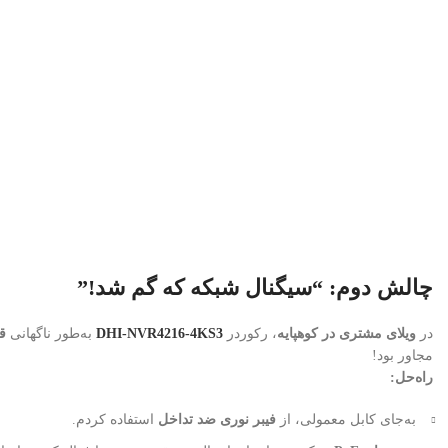
چالش دوم: “سیگنال شبکه که گم شد!”
در
ویلای مشتری در کوهپایه
، رکوردر
DHI-NVR4216-4KS3
به‌طور ناگهانی
ق
مجاور بود!
راه‌حل:
به‌جای کابل معمولی، از
فیبر نوری ضد تداخل
استفاده کردم.