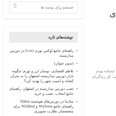
ی
نوشته‌های تازه
راهنمای جامع لوکس نوری (Lux) در دوربین
مداربسته
(بدون عنوان)
ایستاده بودم.
تلاطم اقتصادی، نوسان ارز و تورم؛ چگونه
بازار دوربین مداربسته اصفهان را به بحران
شد، کل زندگی‌ام
کشاند و امنیت شهر را تهدید کرد؟
نصب دوربین مداربسته در اصفهان: راهنمای
جامع انتخاب، نصب و خرید
متادیتا در دوربین‌های هوشمند Dahua:
راهنمای جامع WizSense و WizMind برای
متخصصان نظارت تصویری