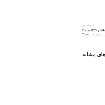
قدیمی تر
مقایسه عملی دوربین مداربسته Dahua DH-IPC-HFW1239S1-LED-S5 و Dahua IPC-
های مشابه