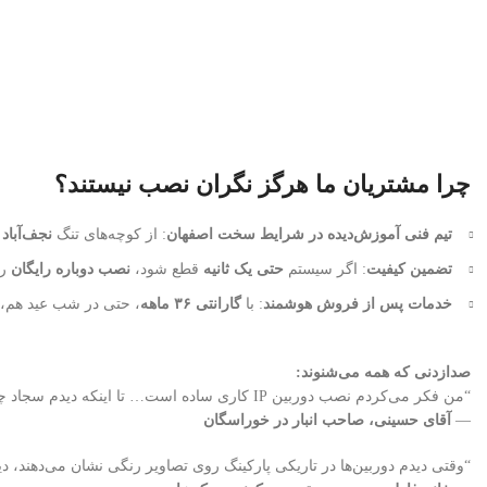
چرا مشتریان ما هرگز نگران نصب نیستند؟
تیم فنی آموزش‌دیده در شرایط سخت اصفهان
: از کوچه‌های تنگ
نجف‌آباد
ت
تضمین کیفیت
: اگر سیستم
حتی یک ثانیه
قطع شود،
نصب دوباره رایگان
را
خدمات پس از فروش هوشمند
: با
گارانتی ۳۶ ماهه
، حتی در شب عید هم، 
صدازدنی که همه می‌شنوند:
“من فکر می‌کردم نصب دوربین IP کاری ساده است… تا اینکه دیدم سجاد چطور در باران، کابل‌ها را با دست محافظت می‌کرد تا آب به سوکت‌ها نرسد!”
—
آقای حسینی، صاحب انبار در خوراسگان
“وقتی دیدم دوربین‌ها در تاریکی پارکینگ روی تصاویر رنگی نشان می‌دهند، 