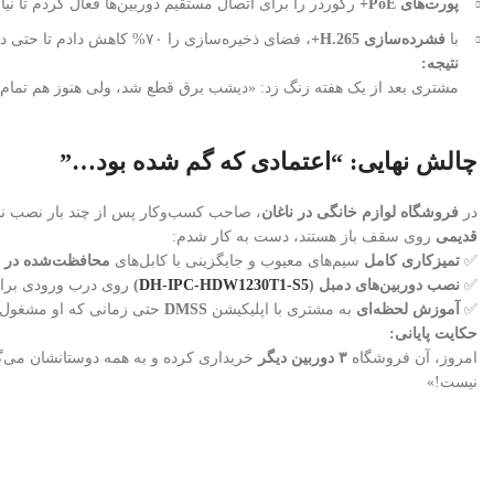
پورت‌های PoE+
رکوردر را برای اتصال مستقیم دوربین‌ها فعال کردم تا نیا
با
فشرده‌سازی H.265+
، فضای ذخیره‌سازی را ۷۰% کاهش دادم تا حتی در قطعی برق کوتاه‌مدت، هیچ داده‌ای از دست نرود.
نتیجه:
مشتری بعد از یک هفته زنگ زد:
«دیشب برق قطع شد، ولی هنوز هم تمام تص
چالش نهایی: “اعتمادی که گم شده بود…”
در
فروشگاه لوازم خانگی در ناغان
، صاحب کسب‌وکار پس از چند بار نصب نا
قدیمی
روی سقف باز هستند، دست به کار شدم:
✅
تمیزکاری کامل
سیم‌های معیوب و جایگزینی با کابل‌های
محافظت‌شده در ب
✅
نصب دوربین‌های دمبل (
DH-IPC-HDW1230T1-S5
)
روی درب ورودی برا
✅
آموزش لحظه‌ای
به مشتری با اپلیکیشن
DMSS
حتی زمانی که او مشغول پذ
حکایت پایانی:
امروز، آن فروشگاه
۳ دوربین دیگر
خریداری کرده و به همه دوستانشان می‌گ
نیست!»