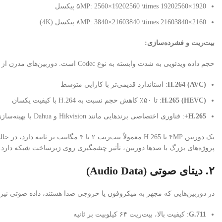
1920
×
2560
2560×19202560 \times 1920
۵MP:
پیکسل
2160
×
3840
3840×21603840 \times 2160
۸MP:
پیکسل (4K)
بیت‌ریت و فشرده‌سازی:
حجم داده ویدئویی به شدت وابسته به نوع Codec است. دوربین‌های مدرن از استانداردهای زیر استفاده می‌کنند:
H.264 (AVC)
: استاندارد قدیمی‌تر با کارایی متوسط
H.265 (HEVC)
: تا ۵۰٪ کاهش حجم نسبت به H.264 با کیفیت یکسان
H.265+
: فناوری اختصاصی برندهایی مانند Hikvision و Dahua با بهینه‌سازی بیشتر
پروژه‌های بزرگ با صدها دوربین، تأثیر چشمگیری روی زیرساخت شبکه دارد.
۲. دیتای صوتی (Audio Data)
در دوربین‌هایی که مجهز به میکروفون یا خروجی صدا هستند، داده صوتی نیز ه
G.711
: کیفیت بالا، بیت‌ریت ۶۴ کیلوبیت بر ثانیه