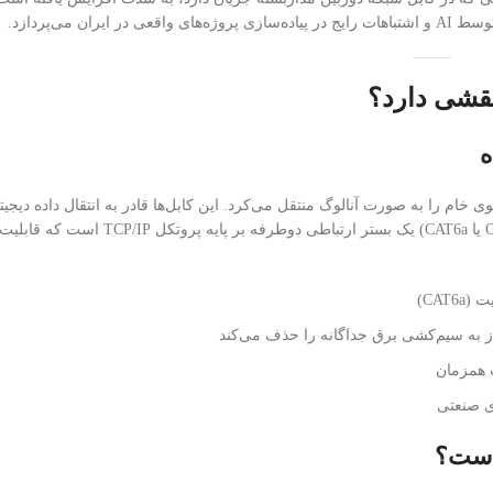
می‌پردازد.
ه
کابل کواکسیال (RG59 یا RG6) تنها سیگنال ویدئوی خام را به صورت آنالوگ منتقل می‌کرد. این کابل‌ها قادر به انتقال داد
دوطرفه یا اطلاعات پیچیده نیستند. در مقابل، کابل شبکه (مانند CAT5e، CAT6 یا CAT6a) یک بستر ار
 همزمان