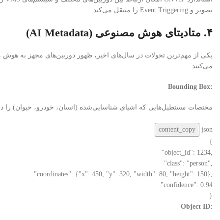
تصویر و Event Triggering را منتقل می‌کند.
۴. متادیتای هوش مصنوعی (AI Metadata)
یکی از مهم‌ترین تحولات در سال‌های اخیر، ظهور دوربین‌های مجهز به هوش مصن
می‌کنند:
Bounding Box:
مختصات مستطیل‌هایی که اشیای شناسایی‌شده (انسان، خودرو، حیوان) را در فریم مشخص می‌کن
content_copy
json
{
"object_id"
:
1234
,
"class"
:
"person"
,
"coordinates"
:
{
"x"
:
450
,
"y"
:
320
,
"width"
:
80
,
"height"
:
150
}
,
"confidence"
:
0.94
}
Object ID: