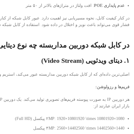
عدم پایداری POE
: افت ولتاژ در متراژهای بالاتر از ۵۰ متر
در کنار کیفیت کابل، نحوه مسیریابی نیز اهمیت دارد. عبور کابل شبکه از کنار
فشار قوی می‌تواند باعث نویز و اختلال در داده شود. استفاده از کابل شبکه شیلددار (STP) در چنین محیط‌هایی
در کابل شبکه دوربین مداربسته چه نوع دیتای
۱. دیتای ویدئویی (Video Stream)
اصلی‌ترین داده‌ای که از کابل شبکه دوربین مداربسته عبور می‌کند، استری
فریم‌ها و رزولوشن:
بازار ایران عبارتند از:
1080
×
1920
1920×10801920 \times 1080
۲MP:
پیکسل (Full HD)
1440
×
2560
2560×14402560 \times 1440
۴MP:
پیکسل