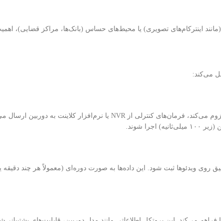
نند اینترکام‌های تصویری) یا محیط‌های حساس (بانک‌ها، مراکز قضایی)، اهمیت 
ل می‌کند:
در دوربین‌های Pan-Tilt-Zoom، هر بار که اپراتور دوربین را حرکت می‌دهد یا زوم می‌کند، فرمان‌های کنترلی از NVR یا نرم‌افزار کل
ن‌های IP باید ساعت خود را با سرور NTP هماهنگ کنند تا Timestamp دقیق روی ویدئوها ثبت شود. این داده‌ها به صورت دوره‌ای (معمولاً هر چن
ندارد ONVIF امکان ارتباط بین دوربین‌های مختلف و سیستم‌های VMS را فراهم می‌کند. این پروتکل اطلاعاتی مانند مدل دوربین، قابلیت‌های پ