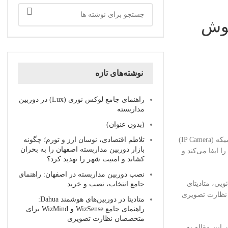
هوش
نوشته‌های تازه
راهنمای جامع لوکس نوری (Lux) در دوربین
مداربسته
(بدون عنوان)
در دهه گذشته کابل شبکه دوربین مداربسته، صنعت دوربین مداربسته تحولی بنیادین را تجربه کرده است. جایگزینی سیستم‌های آنالوگ با دوربین‌های تحت شبکه (IP Camera)
تلاطم اقتصادی، نوسان ارز و تورم؛ چگونه
بازار دوربین مداربسته اصفهان را به بحران
 ایفا می‌کند و
کشاند و امنیت شهر را تهدید کرد؟
نصب دوربین مداربسته در اصفهان: راهنمای
یم ویدئویی، متادیتای
جامع انتخاب، نصب و خرید
 نظارت تصویری
متادیتا در دوربین‌های هوشمند Dahua:
راهنمای جامع WizSense و WizMind برای
متخصصان نظارت تصویری
ه است. این مقاله به