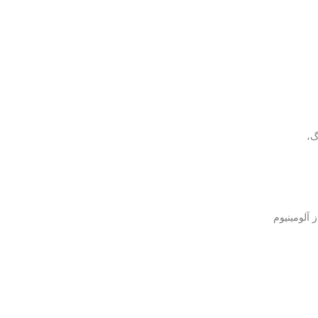
‌های بزرگ،
CC) است که به جای مس خالص، از آلومینیوم