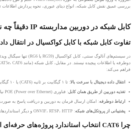
بررسی عمیق نقش کابل شبکه، انواع دیتای عبوری، نحوه پردازش اطلاعات توسط AI و اشتباهات رایج در پیاده‌سازی پروژه‌های واقعی در ایران 
کابل شبکه در دوربین مداربسته IP دقیقاً چه نقشی دارد؟
تفاوت کابل شبکه با کابل کواکسیال در انتقال داد
در سیستم‌های آنالوگ سنتی، 
فراهم می‌کند:
انتقال داده دیجیتال با سرعت بالا
: تا ۱ گیگابیت بر ثانیه (CAT6) یا ۱۰ گیگابیت (CAT6a)
تغذیه دوربین از طریق همان کابل
: فناوری POE (Power over Ethernet) نیاز به سیم‌کشی برق جداگانه را حذف می‌کند
ارتباط دوطرفه
: امکان ارسال فرمان به دوربین و دریافت پاسخ به صورت
پشتیبانی از پروتکل‌های شبکه
: ONVIF، RTSP، HTTP و دیگر استانداردهای صنعتی
چرا CAT6 انتخاب استاندارد پروژه‌های حرفه‌ای است؟