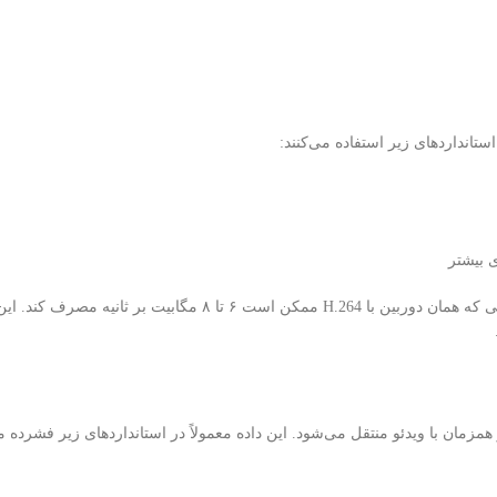
یک دوربین ۴MP با H.265 معمولاً بیت‌ریت ۲ تا ۴ مگابیت بر ثانیه دارد، در حالی که همان دوربین با H.264 ممکن است ۶ تا ۸ 
مزمان با ویدئو منتقل می‌شود. این داده معمولاً در استانداردهای زیر فشرده 