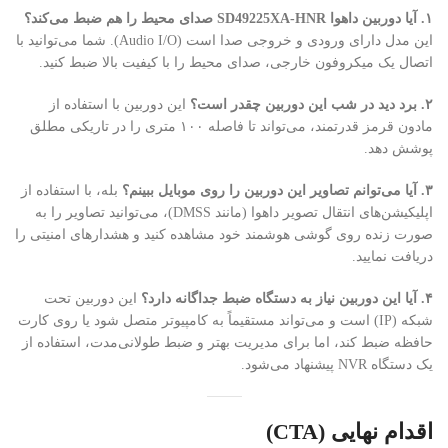
۱. آیا دوربین داهوا SD49225XA-HNR صدای محیط را هم ضبط می‌کند؟
این مدل دارای ورودی و خروجی صدا است (Audio I/O). شما می‌توانید با
اتصال یک میکروفون خارجی، صدای محیط را با کیفیت بالا ضبط کنید.
۲. برد دید در شب این دوربین چقدر است؟
این دوربین با استفاده از
مادون قرمز قدرتمند، می‌تواند تا فاصله ۱۰۰ متری را در تاریکی مطلق
پوشش دهد.
۳. آیا می‌توانم تصاویر این دوربین را روی موبایل ببینم؟
بله، با استفاده از
اپلیکیشن‌های انتقال تصویر داهوا (مانند DMSS)، می‌توانید تصاویر را به
صورت زنده روی گوشی هوشمند خود مشاهده کنید و هشدارهای امنیتی را
دریافت نمایید.
۴. آیا این دوربین نیاز به دستگاه ضبط جداگانه دارد؟
این دوربین تحت
شبکه (IP) است و می‌تواند مستقیماً به کامپیوتر متصل شود یا روی کارت
حافظه ضبط کند، اما برای مدیریت بهتر و ضبط طولانی‌مدت، استفاده از
یک دستگاه NVR پیشنهاد می‌شود.
اقدام نهایی (CTA)