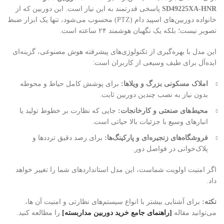
SD49225XA-HNR
پاسخی قدرتمند به این نیاز است. این دوربین که از
خانواده دوربین‌های اسپید دام (PTZ) محسوب می‌شود، تنها یک ابزار ضبط
تصویر نیست؛ بلکه یک نگهبان هوشمند ۲۴ ساعته است.
این مدل با بهره‌گیری از تکنولوژی‌های پیشرفته هوش مصنوعی، گزینه‌ای
ایده‌آل برای طیف وسیعی از کاربران است:
املاک مسکونی بزرگ و ویلاها:
برای پوشش کامل حیاط و محوطه
بدون نیاز به نصب چندین دوربین ثابت.
محیط‌های صنعتی و کارخانجات:
جایی که نظارت بر خطوط تولید یا
انبارهای وسیع با جزئیات بالا حیاتی است.
فروشگاه‌های زنجیره‌ای و پارکینگ‌ها:
برای رصد دقیق ترددها و
پلاک‌خوانی در فواصل دور.
اگر امنیت اولویت شماست، این مدل استانداردهای شما را تغییر خواهد
داد.
نکته:
برای آشنایی بیشتر با انواع سیستم‌های نظارتی و امنیت آن ها،
می‌توانید مقاله
[راهنمای جامع خرید دوربین مداربسته]
را مطالعه کنید.