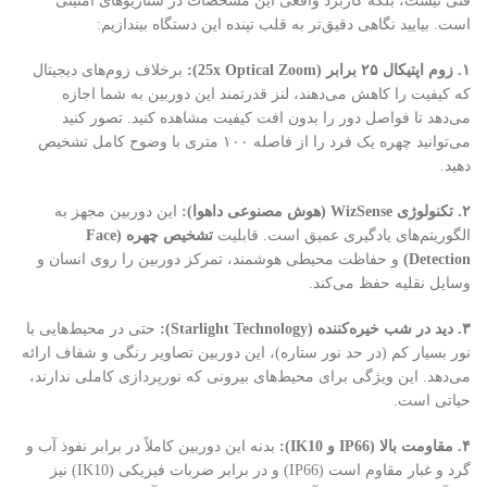
فنی نیست، بلکه کاربرد واقعی این مشخصات در سناریوهای امنیتی
است. بیایید نگاهی دقیق‌تر به قلب تپنده این دستگاه بیندازیم:
۱. زوم اپتیکال ۲۵ برابر (25x Optical Zoom):
برخلاف زوم‌های دیجیتال
که کیفیت را کاهش می‌دهند، لنز قدرتمند این دوربین به شما اجازه
می‌دهد تا فواصل دور را بدون افت کیفیت مشاهده کنید. تصور کنید
می‌توانید چهره یک فرد را از فاصله ۱۰۰ متری با وضوح کامل تشخیص
دهید.
۲. تکنولوژی WizSense (هوش مصنوعی داهوا):
این دوربین مجهز به
الگوریتم‌های یادگیری عمیق است. قابلیت
تشخیص چهره (Face
Detection)
و حفاظت محیطی هوشمند، تمرکز دوربین را روی انسان و
وسایل نقلیه حفظ می‌کند.
۳. دید در شب خیره‌کننده (Starlight Technology):
حتی در محیط‌هایی با
نور بسیار کم (در حد نور ستاره)، این دوربین تصاویر رنگی و شفاف ارائه
می‌دهد. این ویژگی برای محیط‌های بیرونی که نورپردازی کاملی ندارند،
حیاتی است.
۴. مقاومت بالا (IP66 و IK10):
بدنه این دوربین کاملاً در برابر نفوذ آب و
گرد و غبار مقاوم است (IP66) و در برابر ضربات فیزیکی (IK10) نیز