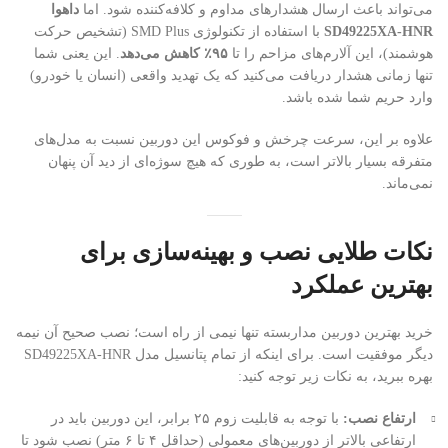
می‌تواند باعث ارسال هشدارهای مداوم و کلافه‌کننده شود. اما
داهوا
SD49225XA-HNR
با استفاده از تکنولوژی SMD Plus (تشخیص حرکت
هوشمند)، این آلارم‌های مزاحم را تا
۹۵٪ کاهش می‌دهد
. این یعنی شما
تنها زمانی هشدار دریافت می‌کنید که یک تهدید واقعی (انسان یا خودرو)
وارد حریم شما شده باشد.
علاوه بر این، سرعت چرخش و فوکوس این دوربین نسبت به مدل‌های
متفرقه بسیار بالاتر است، به طوری که هیچ سوژه‌ای از دید آن پنهان
نمی‌ماند.
نکات طلایی نصب و بهینه‌سازی برای
بهترین عملکرد
خرید بهترین دوربین مداربسته تنها نیمی از راه است؛ نصب صحیح آن نیمه
دیگر موفقیت است. برای اینکه از تمام پتانسیل مدل SD49225XA-HNR
بهره ببرید، به نکات زیر توجه کنید:
ارتفاع نصب:
با توجه به قابلیت زوم ۲۵ برابر، این دوربین باید در
ارتفاعی بالاتر از دوربین‌های معمولی (حداقل ۴ تا ۶ متر) نصب شود تا