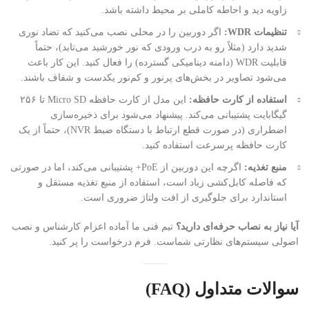
زاویه دید و احاطه کاملی بر محیط داشته باشد.
تنظیمات WDR:
اگر دوربین را در محلی نصب می‌کنید که تضاد نوری
شدید دارد (مثلاً رو به درب ورودی که نور خورشید می‌تابد)، حتماً
قابلیت WDR (دامنه دینامیکی گسترده) را فعال کنید. این کار باعث
می‌شود تصاویر در بخش‌های پرنور و کم‌نور یکدست و شفاف باشند.
استفاده از کارت حافظه:
این مدل از کارت حافظه Micro SD تا ۲۵۶
گیگابایت پشتیبانی می‌کند. پیشنهاد می‌شود برای ذخیره‌سازی
اضطراری (در صورت قطع ارتباط با دستگاه ضبط NVR)، حتماً از یک
کارت حافظه پرسرعت استفاده کنید.
منبع تغذیه:
اگرچه این دوربین از PoE+ پشتیبانی می‌کند، اما در صورتی
که فاصله کابل‌کشی زیاد است، استفاده از منبع تغذیه مستقل و
استاندارد برای جلوگیری از افت ولتاژ ضروری است.
آیا نیاز به نصاب حرفه‌ای دارید؟
تیم فنی ما آماده اعزام کارشناس و نصب
اصولی سیستم‌های نظارتی شماست. فرم درخواست را پر کنید.
سوالات متداول (FAQ)