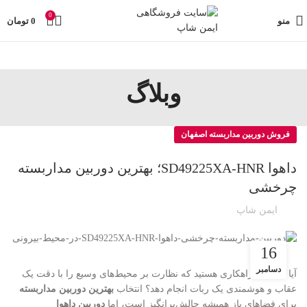
تمامی تخفیفات و قیمت های ایمن شاپ به روز می باشد وبا خیال
0
راحت خرید کنید در صورت مشکل حتما با پشتیبانی فروشگاه
منو
0
تومان
تماس بگیرید
وبلاگ
فروش دوربین مداربسته اصفهان
داهوا SD49225XA-HNR؛ بهترین دوربین مداربسته
چرخشی
ایمن شاپ
16
دسامبر
آیا به دنبال راهکاری هستید که نظارت بر محیط‌های وسیع را با دقت یک
عقاب و هوشمندی یک ربات انجام دهد؟ انتخاب
بهترین دوربین مداربسته
برای فضاهای باز همیشه چالش‌برانگیز است، اما
دوربین داهوا