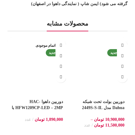
گرفته می شود) ایمن شاپ ( نمایندگی داهوا در اصفهان)
محصولات مشابه
-7%
اتمام موجودی
جدید
جدید
دوربین بولت تحت شبکه
دوربین داهوا HAC-
Dahua مدل 2449S-S-IL
HFW1209CP-LED – 2MP با
–
کیفیت 4MP با تشخیص چهره
نور سفید و PoC برای ضبط
10,900,000
تومان
–
1,890,000
تومان
عدد
0
و دید در شب رنگی
رنگی در شب
ض
11,500,000
تومان
عدد
0