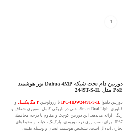
بزرگنمایی تصویر
دوربین دام تحت شبکه Dahua 4MP نور هوشمند
PoE مدل 2449T-S-IL
دوربین داهوا
IPC-HDW2449T-S-IL
با رزولوشن
۴ مگاپیکسل
و
فناوری Smart Dual Light، حتی در تاریکی کامل تصویری شفاف و
رنگی ارائه می‌دهد. این دوربین کوچک و مقاوم با درجه محافظتی
IP67، برای نصب روی درب ورودی، پارکینگ، حیاط و محیط‌های
تجاری ایده‌آل است. تشخیص هوشمند انسان و وسیله نقلیه،