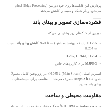
پردازش این قابلیت‌ها روی خود دوربین (Edge Processing) انجام
می‌شود و بار شبکه و ضبط را کاهش می‌دهد.
فشرده‌سازی تصویر و پهنای باند
دوربین از کدک‌های زیر پشتیبانی می‌کند:
H.265+
(نسخه بهینه‌شده داهوا) — تا
70% کاهش پهنای باند
نسبت
به H.264
H.265, H.264+, H.264
MJPEG
برای کاربردهای خاص
استریم اصلی (Main Stream) با H.265+ در رزولوشن کامل معمولاً
حدود
1.5 تا 2 Mbps
مصرف می‌کند — مناسب برای سیستم‌های با
پهنای باند محدود.
مقاومت محیطی و ساخت
درجه محافظت IP67:
کاملاً ضدگردوغبار و مقاوم در برابر جریان