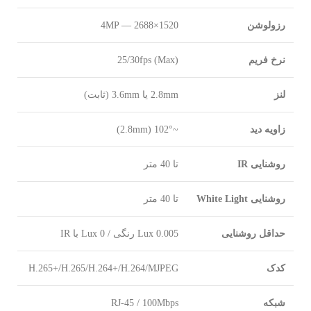
رزولوشن
4MP — 2688×1520
نرخ فریم
25/30fps (Max)
لنز
2.8mm یا 3.6mm (ثابت)
زاویه دید
~102° (2.8mm)
روشنایی IR
تا 40 متر
روشنایی White Light
تا 40 متر
حداقل روشنایی
0.005 Lux رنگی / 0 Lux با IR
کدک
H.265+/H.265/H.264+/H.264/MJPEG
شبکه
RJ-45 / 100Mbps