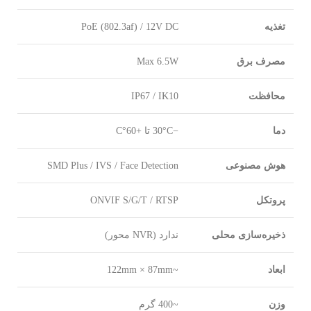
تغذیه
PoE (802.3af) / 12V DC
مصرف برق
Max 6.5W
محافظت
IP67 / IK10
دما
−30°C تا +60°C
هوش مصنوعی
SMD Plus / IVS / Face Detection
پروتکل
ONVIF S/G/T / RTSP
ذخیره‌سازی محلی
ندارد (NVR محور)
ابعاد
~122mm × 87mm
وزن
~400 گرم