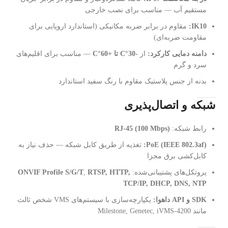
مستقیم آب — مناسب برای نصب خارجی
IK10:
مقاوم در برابر ضربه مکانیکی (استاندارد اروپایی برای
مقاومت ضربه‌ای)
دامنه دمایی کارکرد:
از
-30°C تا +60°C
— مناسب برای اقلیم‌های
سرد و گرم
بدنه از جنس پلاستیک مقاوم با رنگ سفید استاندارد
شبکه و اتصال‌پذیری
رابط شبکه:
RJ-45 (100 Mbps)
PoE (IEEE 802.3af):
تغذیه از طریق کابل شبکه — حذف نیاز به
کابل‌کشی برق مجزا
پروتکل‌های پشتیبانی‌شده:
RTSP, HTTP,
,
ONVIF Profile S/G/T
TCP/IP, DHCP, DNS, NTP
SDK و API داهوا:
یکپارچه‌سازی با سیستم‌های VMS شخص ثالث
مانند Milestone, Genetec, iVMS-4200