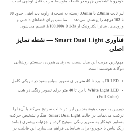
خودرو یا تشخیص چهره در فاصله متوسط مزیت قابل توجهی است.
لنز ثابت
2.8mm یا 3.6mm
(بسته به نسخه)، زاویه دید افقی حدود
98
تا 102 درجه
را پوشش می‌دهد — مناسب برای فضاهای داخلی و
ورودی‌ها. شاتر الکترونیک از
1/3s تا 1/100,000s
تنظیم می‌شود.
فناوری Smart Dual Light — نقطه تمایز
اصلی
مهم‌ترین مزیت این مدل نسبت به رقبای هم‌رده، سیستم روشنایی
دوگانه هوشمند است:
IR LED
با برد تا
40 متر
برای تصویر سیاه‌وسفید در تاریکی کامل
White Light LED
با برد تا
40 متر
برای تصویر
رنگی در شب
(Full-Color)
دوربین به‌صورت هوشمند بین این دو حالت سوئیچ می‌کند یا آن‌ها را
ترکیب می‌نماید. در حالت
Smart Dual Light
، هنگام تشخیص حرکت،
به‌طور خودکار به تصویر رنگی سوئیچ کرده و جزئیات بیشتری (مانند
رنگ لباس یا خودرو) برای شناسایی فراهم می‌سازد. این قابلیت در