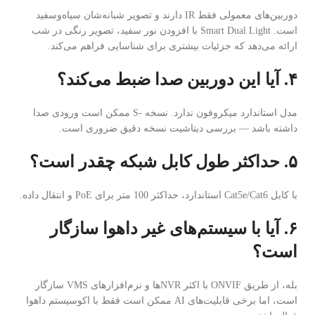
دوربین‌های معمولی فقط IR دارند و تصویر شبانه‌شان سیاه‌وسفید
است. Smart Dual Light با افزودن نور سفید، تصویر رنگی در شب
ارائه می‌دهد که جزئیات بیشتری برای شناسایی فراهم می‌کند.
۴. آیا این دوربین صدا ضبط می‌کند؟
مدل استاندارد میکروفون ندارد. نسخه -S ممکن است ورودی صدا
داشته باشد — بررسی دیتاشیت نسخه دقیق ضروری است.
۵. حداکثر طول کابل شبکه چقدر است؟
با کابل Cat5e/Cat6 استاندارد، حداکثر 100 متر برای PoE و انتقال داده.
۶. آیا با سیستم‌های غیر داهوا سازگار
است؟
بله، از طریق ONVIF با اکثر NVRها و نرم‌افزارهای VMS سازگار
است، اما برخی قابلیت‌های AI ممکن است فقط با اکوسیستم داهوا