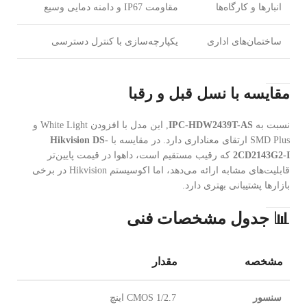
انبارها و کارگاه‌ها
مقاومت IP67 و دامنه دمایی وسیع
ساختمان‌های اداری
یکپارچه‌سازی با کنترل دسترسی
مقایسه با نسل قبل و رقبا
نسبت به
IPC-HDW2439T-AS
, این مدل با افزودن White Light و
SMD Plus ارتقای معناداری دارد. در مقایسه با
Hikvision DS-
2CD2143G2-I
که رقیب مستقیم است، داهوا در قیمت پایین‌تر
قابلیت‌های مشابه ارائه می‌دهد، اما اکوسیستم Hikvision در برخی
بازارها پشتیبانی بهتری دارد.
📊 جدول مشخصات فنی
مشخصه
مقدار
سنسور
CMOS 1/2.7 اینچ