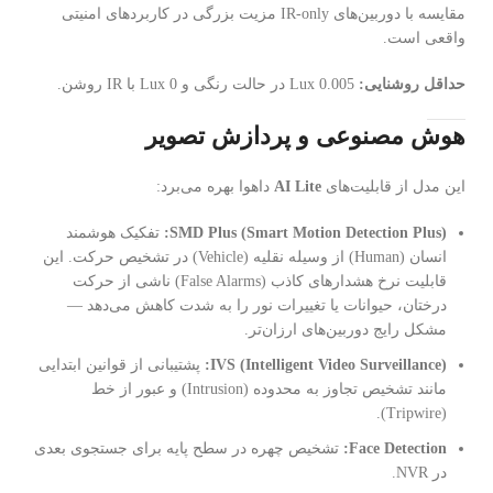
مقایسه با دوربین‌های IR-only مزیت بزرگی در کاربردهای امنیتی
واقعی است.
حداقل روشنایی:
0.005 Lux در حالت رنگی و 0 Lux با IR روشن.
هوش مصنوعی و پردازش تصویر
این مدل از قابلیت‌های
AI Lite
داهوا بهره می‌برد:
SMD Plus (Smart Motion Detection Plus):
تفکیک هوشمند
انسان (Human) از وسیله نقلیه (Vehicle) در تشخیص حرکت. این
قابلیت نرخ هشدارهای کاذب (False Alarms) ناشی از حرکت
درختان، حیوانات یا تغییرات نور را به شدت کاهش می‌دهد —
مشکل رایج دوربین‌های ارزان‌تر.
IVS (Intelligent Video Surveillance):
پشتیبانی از قوانین ابتدایی
مانند تشخیص تجاوز به محدوده (Intrusion) و عبور از خط
(Tripwire).
Face Detection:
تشخیص چهره در سطح پایه برای جستجوی بعدی
در NVR.