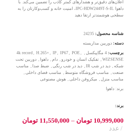
اعلان‌های دقیق‌تر و هشدارهای کمتر کاذب را تضمین می‌کند. با
داهوا IPC-HDW2449T-S-IL، امنیت خانه و کسب‌وکارتان را به
سطحی هوشمندتر ارتقا دهید
شناسه محصول:
24235
دسته:
دوربین مداربسته
برچسب:
4 مگاپیکسل
,
,
POE
,
IP67
,
IP
,
H.265+
,
4k record
WIZSENSE
,
تفکیک انسان و خودرو
,
دام
,
داهوا
,
دوربین تحت
شبکه
,
دید در شب IR
,
دید در شب رنگی
,
ضبط صدا
,
مناسب
صنعت
,
مناسب فروشگاه متوسط
,
مناسب فضای داخلی
,
مناسب منزل
,
میکروفن داخلی
,
هوش مصنوعی
برند:
داهوا
برند:
10,999,000
تومان
–
11,550,000
تومان
عدد