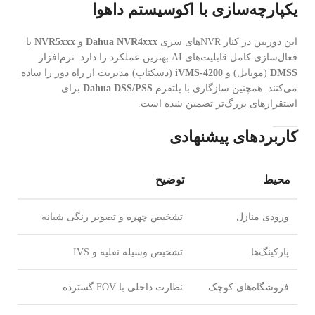
یکپارچه‌سازی با اکوسیستم داهوا
این دوربین در کنار NVRهای سری
Dahua NVR4xxx
و
NVR5xxx
با
فعال‌سازی کامل قابلیت‌های AI بهترین عملکرد را دارد. نرم‌افزار
DMSS
(موبایل) و
iVMS-4200
(دسکتاپ) مدیریت از راه دور را ساده
می‌کنند. همچنین سازگاری با پلتفرم
Dahua DSS/PSS
برای
استقرارهای بزرگ‌تر تضمین شده است.
کاربردهای پیشنهادی
محیط
توضیح
ورودی منازل
تشخیص چهره و تصویر رنگی شبانه
پارکینگ‌ها
تشخیص وسیله نقلیه و IVS
فروشگاه‌های کوچک
نظارت داخلی با FOV گسترده