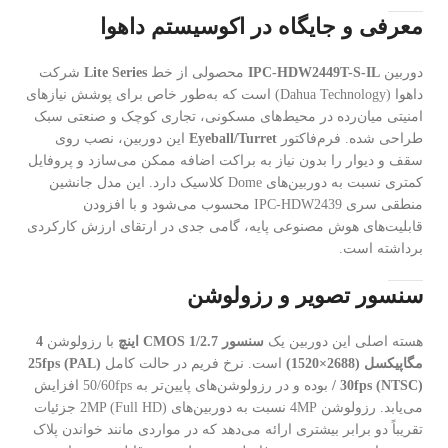
معرفی و جایگاه در اکوسیستم داهوا
دوربین
IPC-HDW2449T-S-IL
محصولی از خط
Lite Series
شرکت
داهوا (Dahua Technology) است که به‌طور خاص برای پوشش نیازهای
امنیتی میان‌رده در محیط‌های مسکونی، تجاری کوچک و صنعتی سبک
طراحی شده. فرم‌فاکتور
Eyeball/Turret
این دوربین، نصب روی
سقف و دیوار را بدون نیاز به براکت اضافه ممکن می‌سازد و پروفایل
کمتری نسبت به دوربین‌های Dome کلاسیک دارد. این مدل جانشین
منطقی سری IPC-HDW2439 محسوب می‌شود و با افزودن
قابلیت‌های هوش مصنوعی پایه، گامی جدی در ارتقای ارزش کارکردی
برداشته است.
سنسور تصویر و رزولوشن
هسته اصلی این دوربین یک
سنسور CMOS 1/2.7 اینچ
با رزولوشن
4
مگاپیکسل (2688×1520)
است. نرخ فریم در حالت کامل
25fps (PAL)
/ 30fps (NTSC)
بوده و در رزولوشن‌های پایین‌تر به 50/60fps افزایش
می‌یابد. رزولوشن 4MP نسبت به دوربین‌های 2MP (Full HD) جزئیات
تقریباً دو برابر بیشتری ارائه می‌دهد که در مواردی مانند خواندن پلاک