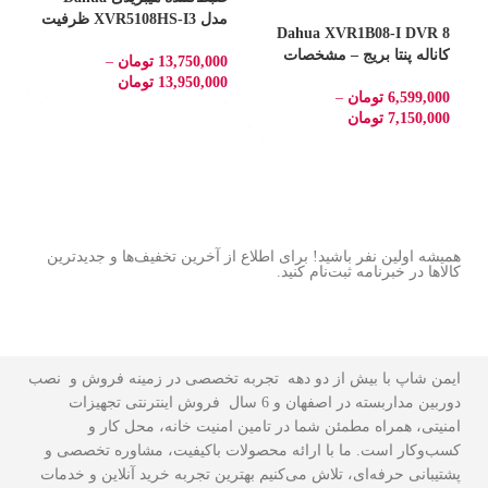
مدل XVR5108HS-I3 ظرفیت
Dahua XVR1B08-I DVR 8
8 کانال با تشخیص چهره و
کاناله پنتا بریج – مشخصات
13,750,000
تومان
–
H.265+
فنی و کاربردهای حرفه‌ای
ک
13,950,000
تومان
6,599,000
تومان
–
0
+
2025
7,150,000
تومان
0
همیشه اولین نفر باشید! برای اطلاع از آخرین تخفیف‌ها و جدیدترین
کالاها در خبرنامه ثبت‌نام کنید.
ایمن شاپ با بیش از دو دهه تجربه تخصصی در زمینه فروش و نصب
دوربین مداربسته در اصفهان و 6 سال فروش اینترنتی تجهیزات
امنیتی، همراه مطمئن شما در تامین امنیت خانه، محل کار و
کسب‌وکار است. ما با ارائه محصولات باکیفیت، مشاوره تخصصی و
پشتیبانی حرفه‌ای، تلاش می‌کنیم بهترین تجربه خرید آنلاین و خدمات