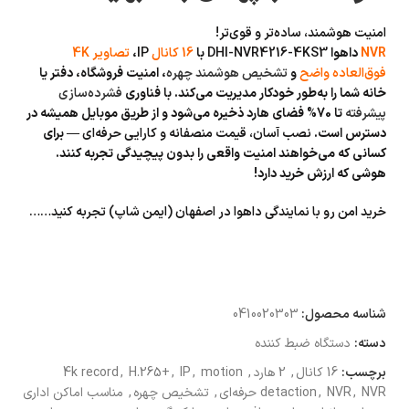
امنیت هوشمند، ساده‌تر و قوی‌تر!
NVR
داهوا
DHI-NVR4216-4KS3
با
16 کانال
IP
،
تصاویر 4K
فوق‌العاده واضح
و
تشخیص هوشمند چهره
، امنیت فروشگاه، دفتر یا
خانه شما را به‌طور خودکار مدیریت می‌کند. با فناوری
فشرده‌سازی
پیشرفته
تا 70% فضای هارد ذخیره می‌شود و از طریق موبایل همیشه در
دسترس است.
نصب آسان، قیمت منصفانه و کارایی حرفه‌ای
— برای
کسانی که می‌خواهند امنیت واقعی را بدون پیچیدگی تجربه کنند.
هوشی که ارزش خرید دارد!
خرید امن رو با نمایندگی داهوا در اصفهان (ایمن شاپ) تجربه کنید……
شناسه محصول:
0410020303
دسته:
دستگاه ضبط کننده
برچسب:
16 کانال
,
2 هارد
,
motion
,
IP
,
H.265+
,
4k record
NVR حرفه‌ای
,
NVR
,
detaction
,
تشخیص چهره
,
مناسب اماکن اداری