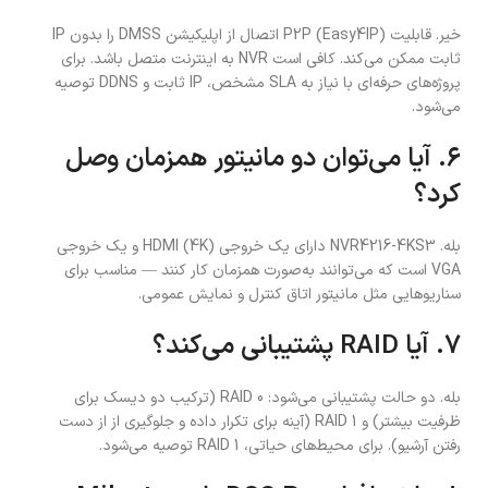
خیر. قابلیت P2P (Easy4IP) اتصال از اپلیکیشن DMSS را بدون IP
ثابت ممکن می‌کند. کافی است NVR به اینترنت متصل باشد. برای
پروژه‌های حرفه‌ای با نیاز به SLA مشخص، IP ثابت و DDNS توصیه
می‌شود.
۶. آیا می‌توان دو مانیتور همزمان وصل
کرد؟
بله. NVR4216-4KS3 دارای یک خروجی HDMI (4K) و یک خروجی
VGA است که می‌توانند به‌صورت همزمان کار کنند — مناسب برای
سناریوهایی مثل مانیتور اتاق کنترل و نمایش عمومی.
۷. آیا RAID پشتیبانی می‌کند؟
بله. دو حالت پشتیبانی می‌شود: RAID 0 (ترکیب دو دیسک برای
ظرفیت بیشتر) و RAID 1 (آینه برای تکرار داده و جلوگیری از از دست
رفتن آرشیو). برای محیط‌های حیاتی، RAID 1 توصیه می‌شود.