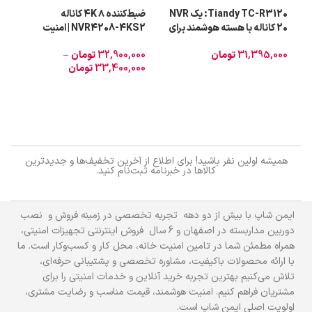
Tiandy TC-R3120: یک NVR
ضبط‌کننده ۴K ۸ کاناله
-
20 کاناله با هسته هوشمند برای
NVR4208-4KS2 | امنیت
نظارت مقیاس‌پذیر
هوشمند و ذخیره‌سازی حرفه‌ای
ب
31,395,000
تومان
32,900,000
تومان
–
0
د
33,400,000
تومان
0
همیشه اولین نفر باشید! برای اطلاع از آخرین تخفیف‌ها و جدیدترین
کالاها در خبرنامه ثبت‌نام کنید.
ایمن شاپ با بیش از دو دهه تجربه تخصصی در زمینه فروش و نصب
دوربین مداربسته در اصفهان و 6 سال فروش اینترنتی تجهیزات امنیتی،
همراه مطمئن شما در تامین امنیت خانه، محل کار و کسب‌وکار است. ما
با ارائه محصولات باکیفیت، مشاوره تخصصی و پشتیبانی حرفه‌ای،
تلاش می‌کنیم بهترین تجربه خرید آنلاین و خدمات امنیتی را برای
مشتریان فراهم کنیم. امنیت هوشمند، قیمت مناسب و رضایت مشتری،
اولویت اصلی ایمن شاپ است.