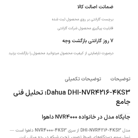
ضمانت اصالت کالا
برچست گارانتی بر روی محصول ثبت شده
قابلیت پیگیری محصول شرکت گارانتی
7 روز گارانتی بازگشت وجه
درصورت نارضایتی از کیفیت محصول میتوانید محصول را بازگشت بزنید
توضیحات
توضیحات تکمیلی
Dahua DHI-NVR4216-4KS3: تحلیل فنی
جامع
جایگاه مدل در خانواده NVR4000 داهوا
مدل
DHI-NVR4216-4KS3
از سری
NVR4000-4KS3
داهوا است —
نسل سومِ دستگاه‌های ضبط تصویر تحت شبکه در رده میانی این