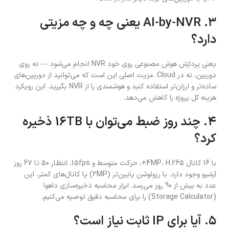
۳. AI-by-NVR یعنی چه و چه مزیتی
دارد؟
یعنی پردازش هوش مصنوعی روی خود NVR انجام می‌شود — نه روی
دوربین، نه در Cloud. مزیت اصلی این است که می‌توانید از دوربین‌های
ساده‌تر و ارزان‌تر استفاده کنید و هوشمندی را از NVR بگیرید. این رویکرد
هزینه کل پروژه را کاهش می‌دهد.
۴. چند روز ضبط می‌توان با 16TB ذخیره
کرد؟
با 16 کانال 4MP، H.265+، حرکت متوسط و 15fps، انتظار 50 تا 67 روز
آرشیو وجود دارد. با رزولوشن پایین‌تر (2MP) یا کانال‌های کمتر، این
عدد به بیش از 90 روز می‌رسد. ابزار محاسبه ذخیره‌سازی داهوا
(Storage Calculator) را برای محاسبه دقیق توصیه می‌کنیم.
۵. آیا برای IP ثابت نیاز است؟