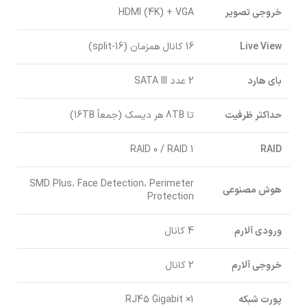
خروجی تصویر
HDMI (4K) + VGA
Live View
16 کانال همزمان (16-split)
بای هارد
2 عدد SATA III
حداکثر ظرفیت
تا 8TB هر دیسک (جمعاً 16TB)
RAID 0 / RAID 1
RAID
SMD Plus، Face Detection، Perimeter
هوش مصنوعی
Protection
ورودی آلارم
4 کانال
خروجی آلارم
2 کانال
پورت شبکه
1× RJ45 Gigabit