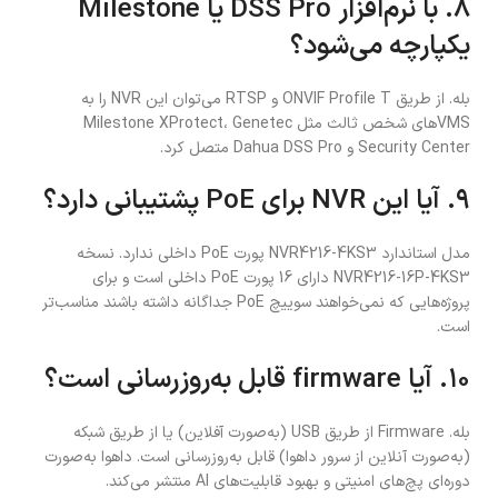
۸. با نرم‌افزار DSS Pro یا Milestone
یکپارچه می‌شود؟
بله. از طریق ONVIF Profile T و RTSP می‌توان این NVR را به
VMS‌های شخص ثالث مثل Milestone XProtect، Genetec
Security Center و Dahua DSS Pro متصل کرد.
۹. آیا این NVR برای PoE پشتیبانی دارد؟
مدل استاندارد NVR4216-4KS3 پورت PoE داخلی ندارد. نسخه
NVR4216-16P-4KS3 دارای 16 پورت PoE داخلی است و برای
پروژه‌هایی که نمی‌خواهند سوییچ PoE جداگانه داشته باشند مناسب‌تر
است.
۱۰. آیا firmware قابل به‌روزرسانی است؟
بله. Firmware از طریق USB (به‌صورت آفلاین) یا از طریق شبکه
(به‌صورت آنلاین از سرور داهوا) قابل به‌روزرسانی است. داهوا به‌صورت
دوره‌ای پچ‌های امنیتی و بهبود قابلیت‌های AI منتشر می‌کند.