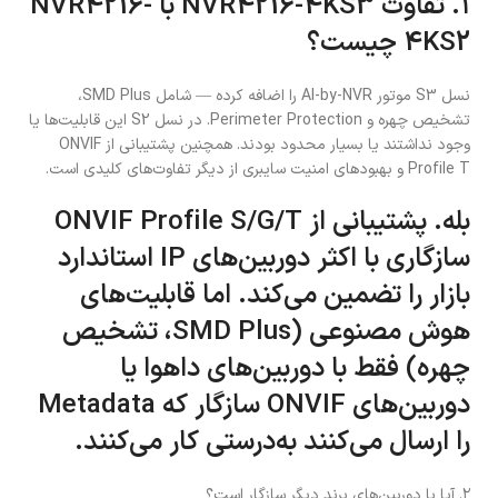
۱. تفاوت NVR4216-4KS3 با NVR4216-
4KS2 چیست؟
نسل S3 موتور AI-by-NVR را اضافه کرده — شامل SMD Plus،
تشخیص چهره و Perimeter Protection. در نسل S2 این قابلیت‌ها یا
وجود نداشتند یا بسیار محدود بودند. همچنین پشتیبانی از ONVIF
Profile T و بهبودهای امنیت سایبری از دیگر تفاوت‌های کلیدی است.
بله. پشتیبانی از ONVIF Profile S/G/T
سازگاری با اکثر دوربین‌های IP استاندارد
بازار را تضمین می‌کند. اما قابلیت‌های
هوش مصنوعی (SMD Plus، تشخیص
چهره) فقط با دوربین‌های داهوا یا
دوربین‌های ONVIF سازگار که Metadata
را ارسال می‌کنند به‌درستی کار می‌کنند.
۲. آیا با دوربین‌های برند دیگر سازگار است؟