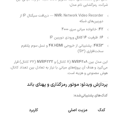
شرکت. رمزگشایی نام مدل:
NVR:
Network Video Recorder — دریافت سیگنال IP از
دوربین‌های شبکه
42:
خانواده میانی سری 4000
16:
ظرفیت
16 کانال
ورودی دوربین IP
4KS3:
پشتیبانی از خروجی
4K HDMI
و نسل سوم پلتفرم
سخت‌افزاری (S3)
این مدل بین
NVR4208
(8 کانال) و
NVR4232
(32 کانال) قرار
می‌گیرد و هدف آن پروژه‌های میانی با نیاز به تعادل بین تعداد کانال،
هوش مصنوعی و هزینه است.
پردازش ویدئو: موتور رمزگذاری و پهنای باند
کدک‌های پشتیبانی‌شده:
کدک
مزیت اصلی
کاربرد