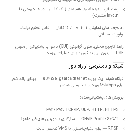
پشتیبانی از
دو مانیتور همزمان
(یک کانال روی هر خروجی یا
layout مشترک)
Layout های نمایش:
1، 4، 8، 9، 16 کانال — قابل تنظیم براساس
اولویت عملیاتی
رابط کاربری محلی:
منوی گرافیکی (GUI) داهوا با پشتیبانی از ماوس
USB — بدون نیاز به کیبورد برای عملیات روزمره
شبکه و دسترسی از راه دور
درگاه شبکه:
یک پورت
RJ45 Gigabit Ethernet
— پهنای باند کافی
برای 160Mbps ورودی + خروجی همزمان
پروتکل‌های پشتیبانی‌شده:
IPv4/IPv6، TCP/IP، UDP، HTTP، HTTPS
ONVIF Profile S/G/T —
سازگاری با دوربین‌های غیر داهوا
RTSP — برای یکپارچه‌سازی با VMS شخص ثالث