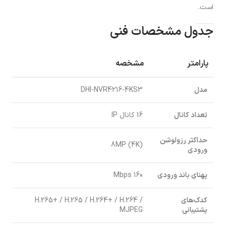
است.
جدول مشخصات فنی
پارامتر
مشخصه
مدل
DHI-NVR4216-4KS3
تعداد کانال
16 کانال IP
حداکثر رزولوشن
8MP (4K)
ورودی
پهنای باند ورودی
160 Mbps
کدک‌های
H.265+ / H.265 / H.264+ / H.264 /
پشتیبانی
MJPEG