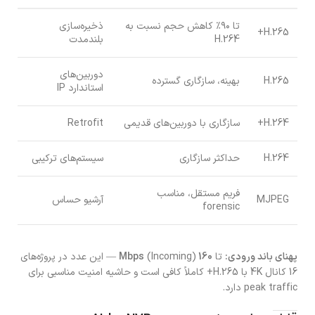
تا ۹۰٪ کاهش حجم نسبت به
ذخیره‌سازی
H.265+
H.264
بلندمدت
دوربین‌های
H.265
بهینه، سازگاری گسترده
استاندارد IP
H.264+
سازگاری با دوربین‌های قدیمی
Retrofit
H.264
حداکثر سازگاری
سیستم‌های ترکیبی
فریم مستقل، مناسب
MJPEG
آرشیو حساس
forensic
پهنای باند ورودی:
تا
160 Mbps
(Incoming) — این عدد در پروژه‌های
16 کانال 4K با H.265+ کاملاً کافی است و حاشیه امنیت مناسبی برای
peak traffic دارد.