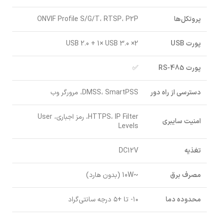
پروتکل‌ها
ONVIF Profile S/G/T، RTSP، P2P
پورت USB
2× USB 2.0 + 1× USB 3.0
پورت RS-485
✅
دسترسی از راه دور
DMSS، SmartPSS، مرورگر وب
HTTPS، IP Filter، رمز اجباری، User
امنیت سایبری
Levels
تغذیه
DC12V
مصرف برق
~10W (بدون هارد)
محدوده دما
۱۰- تا +۵ درجه سانتی‌گراد