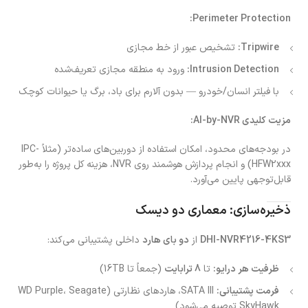
Perimeter Protection:
Tripwire:
تشخیص عبور از خط مجازی
Intrusion Detection:
ورود به منطقه مجازی تعریف‌شده
با فیلتر انسان/خودرو — بدون آلارم برای باد، برگ یا حیوانات کوچک
مزیت کلیدی AI-by-NVR:
در بودجه‌های محدود، امکان استفاده از دوربین‌های ساده‌تر (مثلاً IPC-
HFW2xxx) و انجام پردازش هوشمند روی NVR، هزینه کل پروژه را به‌طور
قابل‌توجهی پایین می‌آورد.
ذخیره‌سازی: معماری دو دیسک
DHI-NVR4216-4KS3
از
دو بای هارد
داخلی پشتیبانی می‌کند:
ظرفیت هر درایو:
تا
8 ترابایت
(جمعاً تا 16TB)
فرمت پشتیبانی:
SATA III، هاردهای نظارتی (WD Purple، Seagate
SkyHawk توصیه می‌شود)