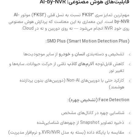
قابلیت‌های هوش مصنوعی: AI-by-NVR
مهم‌ترین تمایز سری
4KS3
نسبت به نسل قبلی (
4KS2
) موتور
AI-
by-NVR
است. این معماری به این معناست که پردازش هوش مصنوعی
روی خودِ NVR انجام می‌شود — نه روی دوربین و نه در Cloud:
SMD Plus (Smart Motion Detection Plus):
تشخیص و دسته‌بندی
انسان
و
خودرو
از سایر موجودیت‌ها
کاهش قابل‌توجه
آلارم‌های کاذب
ناشی از حرکت حیوانات، سایه‌ها و
تغییر نور
کارکرد حتی با دوربین‌های Non-AI (دوربین‌های بدون پردازنده
هوشمند)
Face Detection (تشخیص چهره):
شناسایی چهره در کانال‌های مشخص
ذخیره تصاویر Snapshot از چهره‌های شناسایی‌شده
مقایسه با پایگاه داده (بسته به مدل XVR/NVR و نرم‌افزار مدیریت)