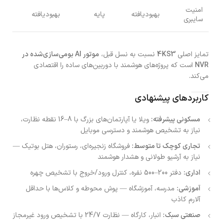
امنیت
بهبودیافته
پایه
بهبودیافته
سایبری
تمایز اصلی
4KS3
نسبت به نسل قبل،
موتور AI بومی‌سازی‌شده در
NVR
است که پروژه‌های هوشمند با دوربین‌های ساده را اقتصادی
می‌کند.
کاربردهای پیشنهادی
مسکونی پیشرفته:
ویلا یا آپارتمان‌های بزرگ با 8–16 نقطه نظارت،
نیاز به تشخیص هوشمند و دسترسی موبایل
تجاری کوچک تا متوسط:
فروشگاه زنجیره‌ای، رستوران، هتل بوتیک —
نیاز به آرشیو طولانی و هشدار هوشمند
اداری:
دفتر 200–500 نفره، کنترل ورود/خروج با تشخیص چهره
آموزشی:
مدرسه، آموزشگاه — پوش محوطه و کلاس‌ها با حداقل
آلارم کاذب
صنعتی سبک:
انبار، کارگاه — نظارت 24/7 با تشخیص ورود غیرمجاز