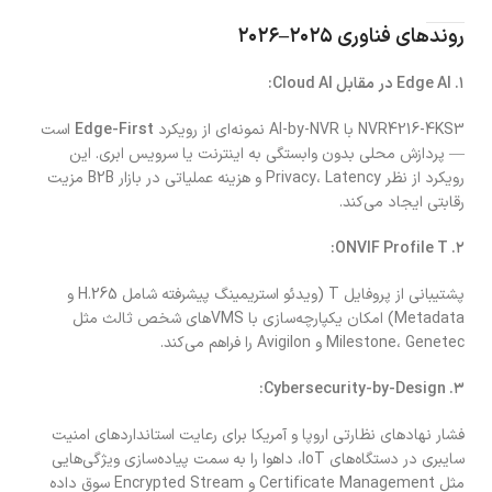
روندهای فناوری ۲۰۲۵–۲۰۲۶
۱. Edge AI در مقابل Cloud AI:
NVR4216-4KS3 با AI-by-NVR نمونه‌ای از رویکرد
Edge-First
است
— پردازش محلی بدون وابستگی به اینترنت یا سرویس ابری. این
رویکرد از نظر Privacy، Latency و هزینه عملیاتی در بازار B2B مزیت
رقابتی ایجاد می‌کند.
۲. ONVIF Profile T:
پشتیبانی از پروفایل T (ویدئو استریمینگ پیشرفته شامل H.265 و
Metadata) امکان یکپارچه‌سازی با VMS‌های شخص ثالث مثل
Milestone، Genetec و Avigilon را فراهم می‌کند.
۳. Cybersecurity-by-Design:
فشار نهادهای نظارتی اروپا و آمریکا برای رعایت استانداردهای امنیت
سایبری در دستگاه‌های IoT، داهوا را به سمت پیاده‌سازی ویژگی‌هایی
مثل Certificate Management و Encrypted Stream سوق داده