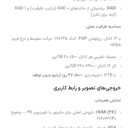
RAID:
پشتیبانی از حالت‌های RAID 0 (ترکیب ظرفیت) و RAID 1
(آینه برای تکرار)
محاسبه ظرفیت عملی:
با 16 کانال، رزولوشن 4MP، کدک H.265+، حرکت متوسط و نرخ فریم
15fps:
مصرف تقریبی هر کانال: ~15–20 GB/روز
کل 16 کانال: ~240–320 GB/روز
با 16TB ذخیره‌سازی:
~50–67 روز آرشیو بدون توقف
خروجی‌های تصویر و رابط کاربری
نمایش همزمان:
HDMI (4K):
خروجی اصلی برای مانیتور یا تلویزیون 4K — وضوح
3840×2160
VGA:
خروجی ثانویه برای مانیتورهای قدیمی‌تر