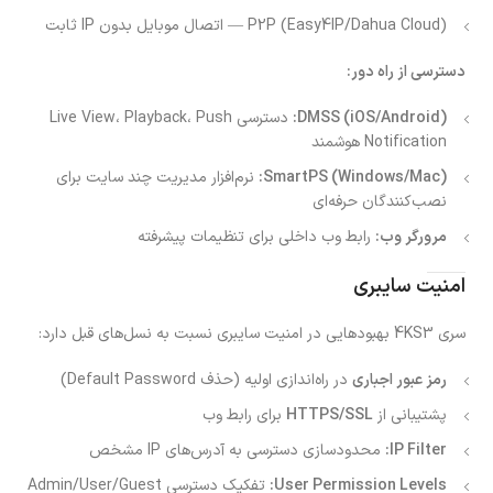
P2P (Easy4IP/Dahua Cloud) — اتصال موبایل بدون IP ثابت
دسترسی از راه دور:
DMSS (iOS/Android):
دسترسی Live View، Playback، Push
Notification هوشمند
SmartPS (Windows/Mac):
نرم‌افزار مدیریت چند سایت برای
نصب‌کنندگان حرفه‌ای
مرورگر وب:
رابط وب داخلی برای تنظیمات پیشرفته
امنیت سایبری
سری 4KS3 بهبودهایی در امنیت سایبری نسبت به نسل‌های قبل دارد:
رمز عبور اجباری
در راه‌اندازی اولیه (حذف Default Password)
پشتیبانی از
HTTPS/SSL
برای رابط وب
IP Filter:
محدودسازی دسترسی به آدرس‌های IP مشخص
User Permission Levels:
تفکیک دسترسی Admin/User/Guest