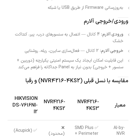
به‌روزرسانی Firmware از طریق USB یا شبکه
ورودی/خروجی آلارم
ورودی آلارم:
4 کانال — اتصال به سنسورهای درب، پیر، کنتاکت
خشک
خروجی آلارم:
2 کانال — فعال‌سازی سایرن، ریله، روشنایی
این قابلیت امکان ایجاد یک سیستم امنیتی یکپارچه (دوربین +
سنسور + خروجی) بدون نیاز به Panel جداگانه را فراهم می‌کند
مقایسه با نسل قبلی (NVR4216-4KS2) و رقبا
HIKVISION
NVR4216-
NVR4216-
معیار
DS-7616NI-
4KS2
4KS3
I2
❌
✅ SMD Plus
AI-by-
✅ (Acupick)
NVR
+ Perimeter
(محدود)